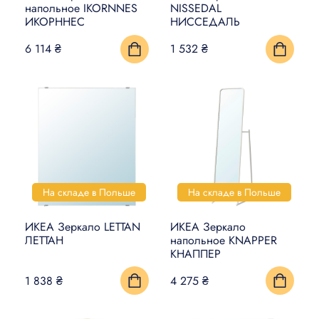
напольное IKORNNES
NISSEDAL
ИКОРННЕС
НИССЕДАЛЬ
6 114 ₴
1 532 ₴
На складе в Польше
На складе в Польше
ИКЕА Зеркало LETTAN
ИКЕА Зеркало
ЛЕТТАН
напольное KNAPPER
КНАППЕР
1 838 ₴
4 275 ₴