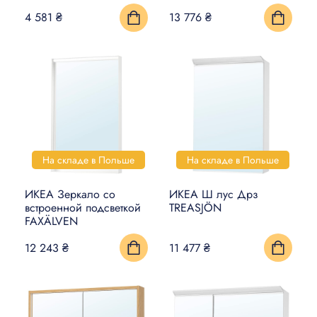
4 581 ₴
13 776 ₴
На складе в Польше
На складе в Польше
ИКЕА Зеркало со
ИКЕА Ш лус Дрз
встроенной подсветкой
TREASJÖN
FAXÄLVEN
12 243 ₴
11 477 ₴