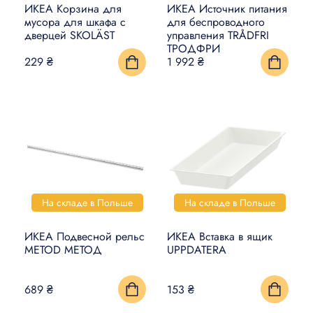
ИКЕА Корзина для
ИКЕА Источник питания
мусора для шкафа с
для беспроводного
дверцей SKOLÄST
управления TRÅDFRI
ТРОДФРИ
229 ₴
1 992 ₴
На складе в Польше
На складе в Польше
ИКЕА Подвесной рельс
ИКЕА Вставка в ящик
METOD МЕТОД
UPPDATERA
689 ₴
153 ₴