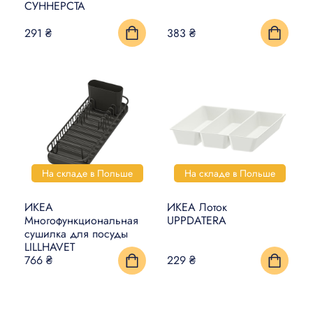
СУННЕРСТА
291 ₴
383 ₴
На складе в Польше
На складе в Польше
ИКЕА
ИКЕА Лоток
Многофункциональная
UPPDATERA
сушилка для посуды
LILLHAVET
766 ₴
229 ₴