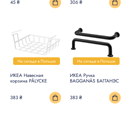
45 ₴
306 ₴
На складе в Польше
На складе в Польше
ИКЕА Навесная
ИКЕА Ручка
корзина PÅLYCKE
BAGGANÄS БАГГАНЭС
383 ₴
383 ₴