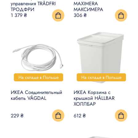
управления TRÅDFRI
MAXIMERA
ТРОДФРИ
МАКСИМЕРА
1 379 ₴
306 ₴
На складе в Польше
На складе в Польше
ИКЕА Соединительный
ИКЕА Корзина с
кабель VÅGDAL
крышкой HÅLLBAR
ХОЛЛБАР
229 ₴
612 ₴