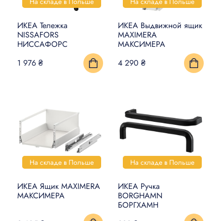
На складе в Польше
На складе в Польше
ИКЕА Тележка
ИКЕА Выдвижной ящик
NISSAFORS
MAXIMERA
НИССАФОРС
МАКСИМЕРА
1 976 ₴
4 290 ₴
На складе в Польше
На складе в Польше
ИКЕА Ящик MAXIMERA
ИКЕА Ручка
МАКСИМЕРА
BORGHAMN
БОРГХАМН