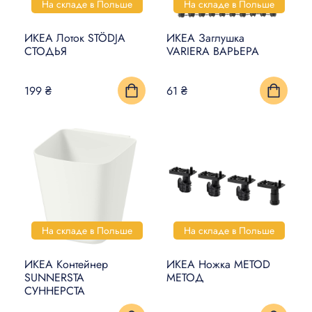
На складе в Польше
На складе в Польше
ИКЕА Лоток STÖDJA
ИКЕА Заглушка
СТОДЬЯ
VARIERA ВАРЬЕРА
199 ₴
61 ₴
На складе в Польше
На складе в Польше
ИКЕА Контейнер
ИКЕА Ножка METOD
SUNNERSTA
МЕТОД
СУННЕРСТА