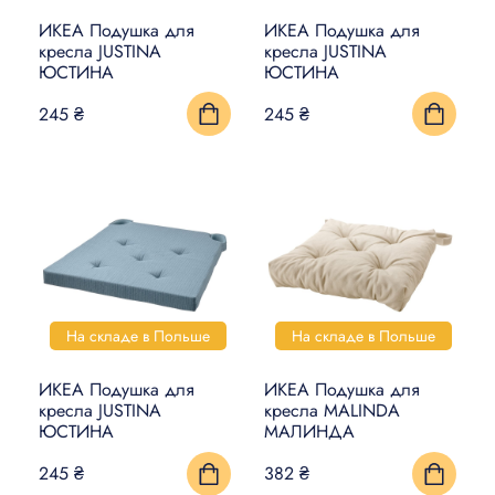
УМНЫЙ ДОМ
ИКЕА Подушка для
ИКЕА Подушка для
кресла JUSTINA
кресла JUSTINA
ЮСТИНА
ЮСТИНА
КОВРЫ, МАТЫ И ПОЛЫ
245 ₴
245 ₴
БЫТОВАЯ ЭЛЕКТРОНИКА
ТОВАРЫ ДЛЯ ЖИВОТНЫХ
На складе в Польше
На складе в Польше
ИКЕА Подушка для
ИКЕА Подушка для
кресла JUSTINA
кресла MALINDA
ЮСТИНА
МАЛИНДА
245 ₴
382 ₴