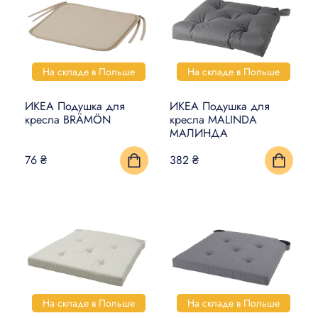
ДЕКОР
ОСВЕЩЕНИЕ
КУЛИНАРИЯ И СТОЛОВАЯ
На складе в Польше
На складе в Польше
ПОСУДА
ИКЕА Подушка для
ИКЕА Подушка для
КУХНИ И КУХОННАЯ
кресла BRÄMÖN
кресла MALINDA
ТЕХНИКА
МАЛИНДА
76 ₴
382 ₴
КРОВАТИ И МАТРАСЫ
ДЕТИ И МЛАДЕНЦЫ
САНТЕХНИКА
СТИРКА И УБОРКА
DIY В ДОМАШНИХ
УСЛОВИЯХ
На складе в Польше
На складе в Польше