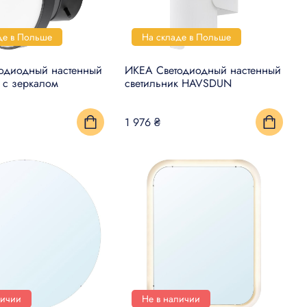
де в Польше
На складе в Польше
одиодный настенный
ИКЕА Светодиодный настенный
 с зеркалом
светильник HAVSDUN
1 976 ₴
личии
Не в наличии