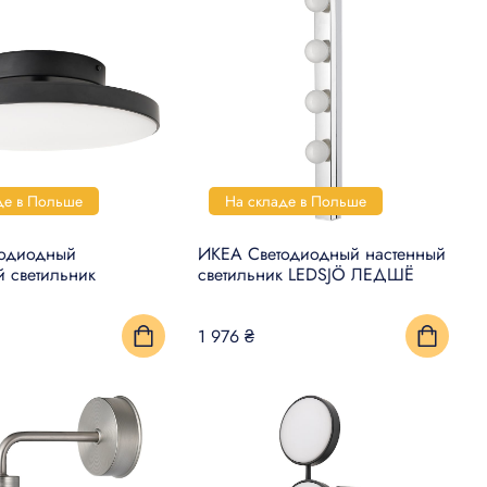
де в Польше
На складе в Польше
тодиодный
ИКЕА Светодиодный настенный
й светильник
светильник LEDSJÖ ЛЕДШЁ
1 976 ₴