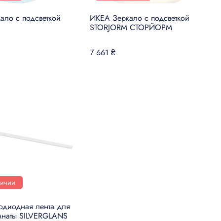
ало с подсветкой
ИКЕА Зеркало с подсветкой
STORJORM СТОРЙОРМ
7 661 ₴
личии
одиодная лента для
мнаты SILVERGLANS