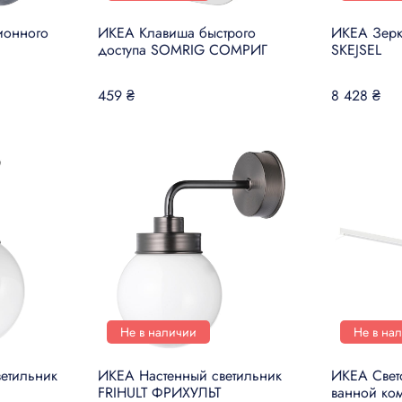
ионного
ИКЕА Клавиша быстрого
ИКЕА Зерк
доступа SOMRIG СОМРИГ
SKEJSEL
459 ₴
8 428 ₴
Не в наличии
Не в на
етильник
ИКЕА Настенный светильник
ИКЕА Свет
FRIHULT ФРИХУЛЬТ
ванной ко