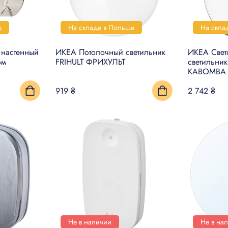
е
На складе в Польше
На скла
настенный
ИКЕА Потолочный светильник
ИКЕА Свет
ом
FRIHULT ФРИХУЛЬТ
светильник
KABOMBA
919 ₴
2 742 ₴
Не в наличии
Не в на