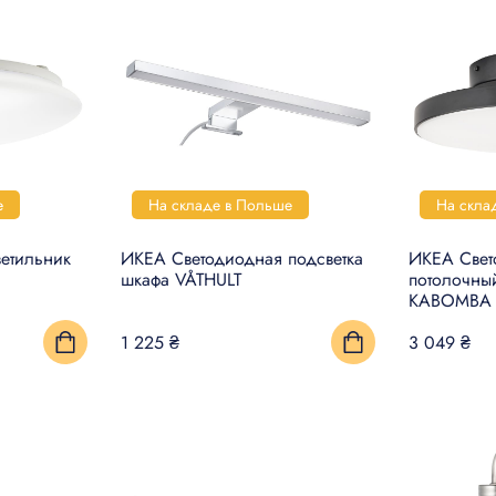
е
На складе в Польше
На скла
етильник
ИКЕА Светодиодная подсветка
ИКЕА Све
шкафа VÅTHULT
потолочны
KABOMBA
1 225 ₴
3 049 ₴