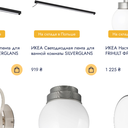
е
На складе в Польше
На скла
лента для
ИКЕА Светодиодная лента для
ИКЕА Наст
VERGLANS
ванной комнаты SILVERGLANS
FRIHULT Ф
919 ₴
1 225 ₴