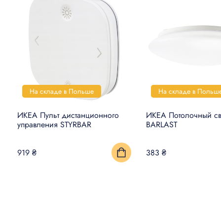
На складе в Польше
На складе в Польш
ИКЕА Пульт дистанционного
ИКЕА Потолочный св
управления STYRBAR
BARLAST
919 ₴
383 ₴