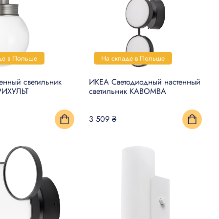
де в Польше
На складе в Польше
енный светильник
ИКЕА Светодиодный настенный
РИХУЛЬТ
светильник KABOMBA
3 509 ₴