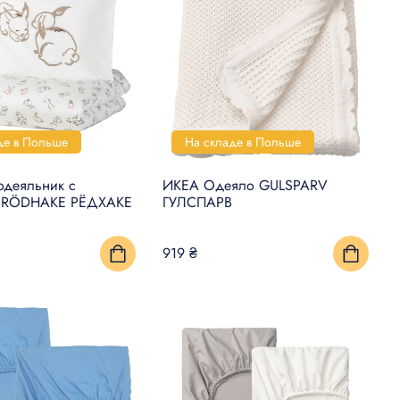
де в Польше
На складе в Польше
деяльник с
ИКЕА Одеяло GULSPARV
й RÖDHAKE РЁДХАКЕ
ГУЛСПАРВ
919 ₴