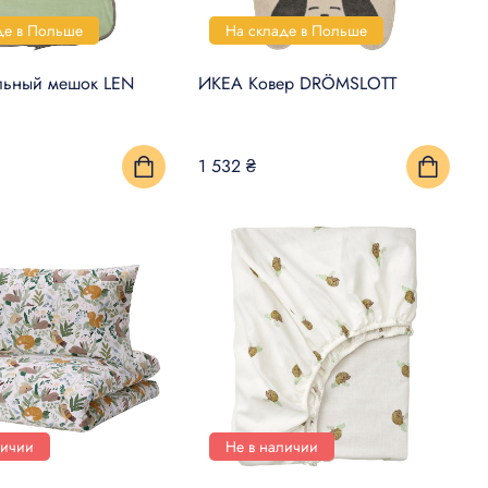
де в Польше
На складе в Польше
льный мешок LEN
ИКЕА Ковер DRÖMSLOTT
1 532 ₴
личии
Не в наличии