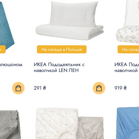
е
На складе в Польше
На скла
капюшоном
ИКЕА Пододеяльник с
ИКЕА Подо
наволчкой LEN ЛЕН
наволчко
291 ₴
919 ₴