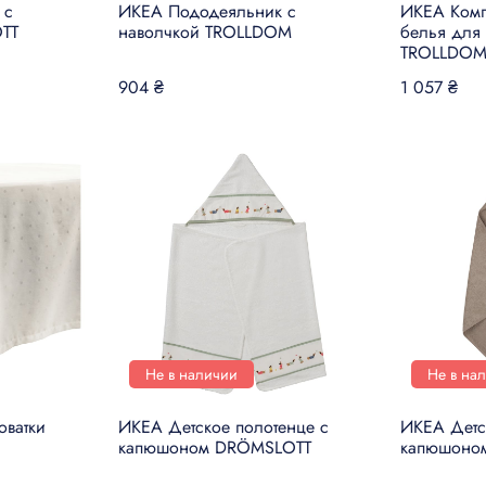
 с
ИКЕА Пододеяльник с
ИКЕА Комп
TT
наволчкой TROLLDOM
белья для 
TROLLDO
904 ₴
1 057 ₴
Не в наличии
Не в на
оватки
ИКЕА Детское полотенце с
ИКЕА Детс
капюшоном DRÖMSLOTT
капюшоно