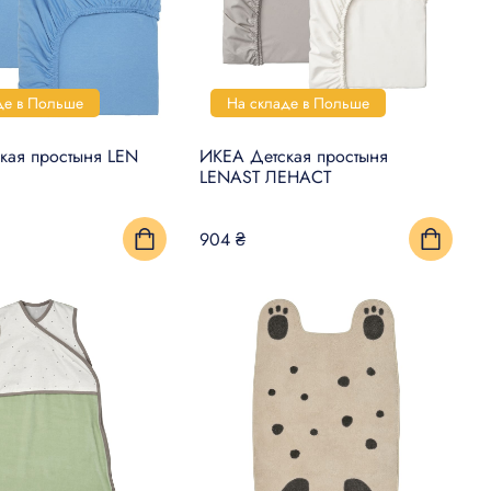
де в Польше
На складе в Польше
кая простыня LEN
ИКЕА Детская простыня
LENAST ЛЕНАСТ
904 ₴