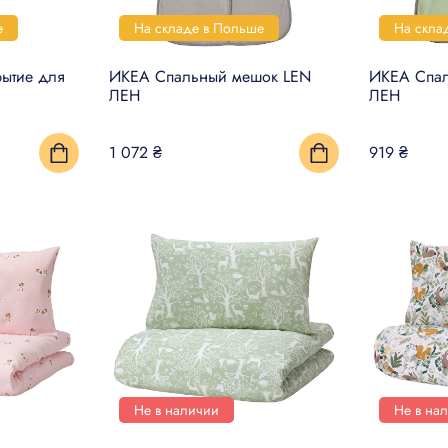
е
На складе в Польше
На скла
ытие для
ИКЕА Спальный мешок LEN
ИКЕА Спа
ЛЕН
ЛЕН
1 072 ₴
919 ₴
Не в наличии
Не в на