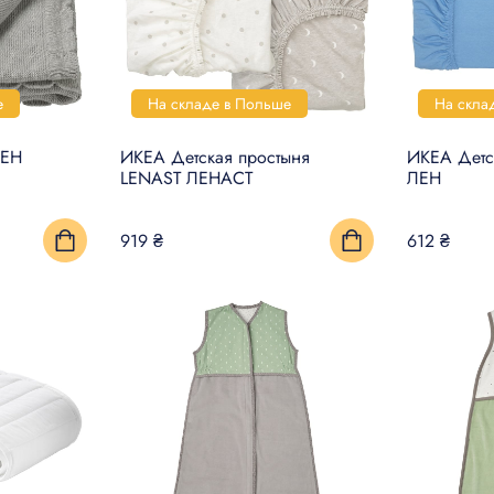
е
На складе в Польше
На скла
ЛЕН
ИКЕА Детская простыня
ИКЕА Детс
LENAST ЛЕНАСТ
ЛЕН
919 ₴
612 ₴