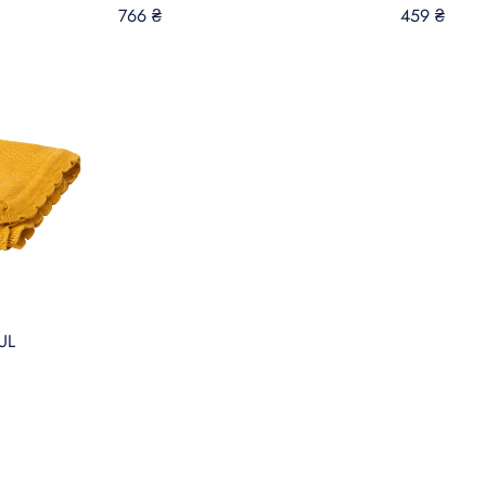
766 ₴
459 ₴
UL