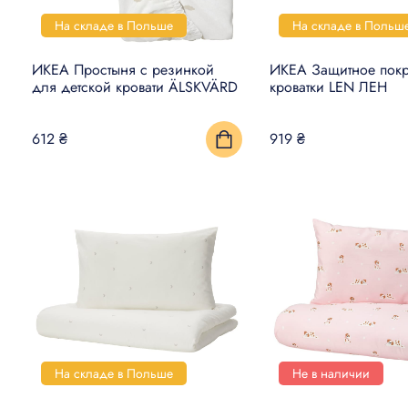
На складе в Польше
На складе в Польш
ИКЕА Простыня с резинкой
ИКЕА Защитное покр
для детской кровати ÄLSKVÄRD
кроватки LEN ЛЕН
612 ₴
919 ₴
На складе в Польше
Не в наличии