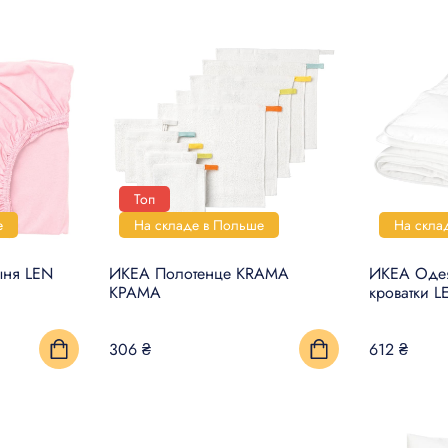
Топ
е
На складе в Польше
На скла
ыня LEN
ИКЕА Полотенце KRAMA
ИКЕА Одея
КРАМА
кроватки 
306 ₴
612 ₴