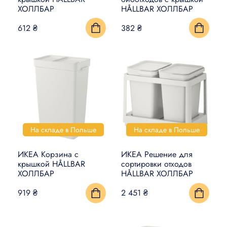
ХОЛЛБАР
HÅLLBAR ХОЛЛБАР
УМНЫЙ ДОМ
612 ₴
382 ₴
КОВРЫ, МАТЫ И ПОЛЫ
БЫТОВАЯ ЭЛЕКТРОНИКА
ТОВАРЫ ДЛЯ ЖИВОТНЫХ
На складе в Польше
На складе в Польше
ИКЕА Корзина с
ИКЕА Решение для
крышкой HÅLLBAR
сортировки отходов
ХОЛЛБАР
HÅLLBAR ХОЛЛБАР
919 ₴
2 451 ₴