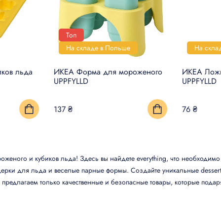
Топ
На складе в Польше
На скла
иков льда
ИКЕА Форма для мороженого
ИКЕА Ложк
UPPFYLLD
UPPFYLLD
137 ₴
76 ₴
роженого и кубиков льда! Здесь вы найдете everything, что необходи
ерки для льда и веселые парные формы. Создайте уникальные desser
Мы предлагаем только качественные и безопасные товары, которые пода