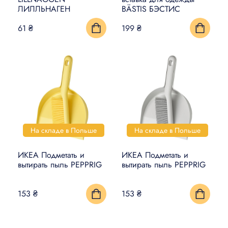
ЛИЛЛЬНАГЕН
BÄSTIS БЭСТИС
УМНЫЙ ДОМ
61 ₴
199 ₴
КОВРЫ, МАТЫ И ПОЛЫ
БЫТОВАЯ ЭЛЕКТРОНИКА
ТОВАРЫ ДЛЯ ЖИВОТНЫХ
На складе в Польше
На складе в Польше
ИКЕА Подметать и
ИКЕА Подметать и
вытирать пыль PEPPRIG
вытирать пыль PEPPRIG
153 ₴
153 ₴