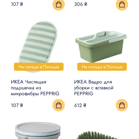
107 ₴
306 ₴
На складе в Польше
На складе в Польше
ИКЕА Чистящая
ИКЕА Ведро для
подушечка из
уборки с вставкой
микрофибры PEPPRIG
PEPPRIG
107 ₴
612 ₴