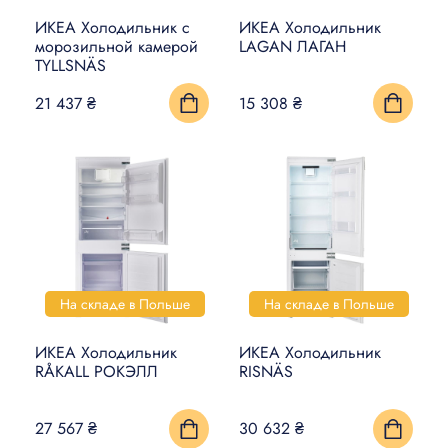
УМНЫЙ ДОМ
ИКЕА Холодильник с
ИКЕА Холодильник
морозильной камерой
LAGAN ЛАГАН
TYLLSNÄS
КОВРЫ, МАТЫ И ПОЛЫ
21 437 ₴
15 308 ₴
БЫТОВАЯ ЭЛЕКТРОНИКА
ТОВАРЫ ДЛЯ ЖИВОТНЫХ
На складе в Польше
На складе в Польше
ИКЕА Холодильник
ИКЕА Холодильник
RÅKALL РОКЭЛЛ
RISNÄS
27 567 ₴
30 632 ₴