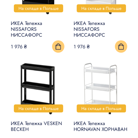
УМНЫЙ ДОМ
На складе в Польше
На складе в Польше
КОВРЫ, МАТЫ И ПОЛЫ
ИКЕА Тележка
ИКЕА Тележка
NISSAFORS
NISSAFORS
БЫТОВАЯ ЭЛЕКТРОНИКА
НИССАФОРС
НИССАФОРС
1 976 ₴
1 976 ₴
ТОВАРЫ ДЛЯ ЖИВОТНЫХ
На складе в Польше
На складе в Польше
ИКЕА Тележка VESKEN
ИКЕА Тележка
ВЕСКЕН
HORNAVAN ХОРНАВАН