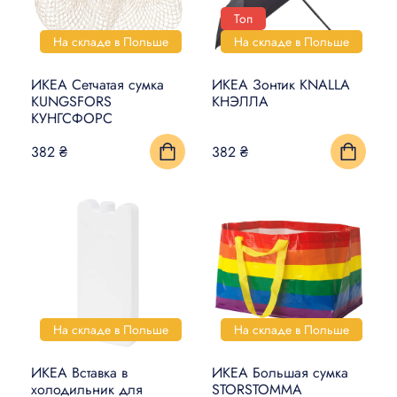
Топ
На складе в Польше
На складе в Польше
ИКЕА Сетчатая сумка
ИКЕА Зонтик KNALLA
KUNGSFORS
КНЭЛЛА
КУНГСФОРС
382 ₴
382 ₴
На складе в Польше
На складе в Польше
ИКЕА Вставка в
ИКЕА Большая сумка
холодильник для
STORSTOMMA