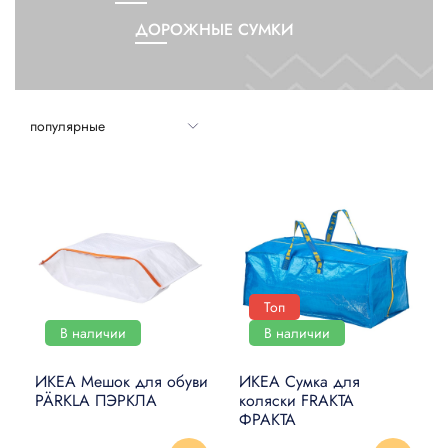
ДЕКОР
ДОРОЖНЫЕ СУМКИ
ОСВЕЩЕНИЕ
КУЛИНАРИЯ И СТОЛОВАЯ
ПОСУДА
КУХНИ И КУХОННАЯ
ТЕХНИКА
КРОВАТИ И МАТРАСЫ
ДЕТИ И МЛАДЕНЦЫ
Топ
САНТЕХНИКА
В наличии
В наличии
СТИРКА И УБОРКА
ИКЕА Мешок для обуви
ИКЕА Сумка для
PÄRKLA ПЭРКЛА
коляски FRAKTA
DIY В ДОМАШНИХ
ФРАКТА
УСЛОВИЯХ