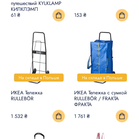
путешествий KYLKLAMP
КИЛКЛЭМП
61 ₴
153 ₴
На складе в Польше
На складе в Польше
ИКЕА Тележка
ИКЕА Тележка с сумкой
RULLEBÖR
RULLEBÖR / FRAKTA
ФРАКТА
1 532 ₴
1 761 ₴