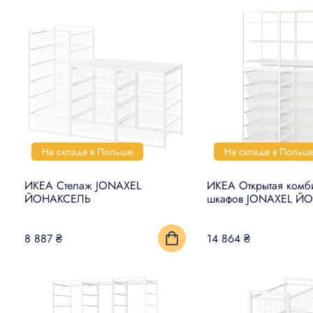
На складе в Польше
На складе в Польш
ИКЕА Стелаж JONAXEL
ИКЕА Открытая комб
ЙОНАКСЕЛЬ
шкафов JONAXEL Й
8 887 ₴
14 864 ₴