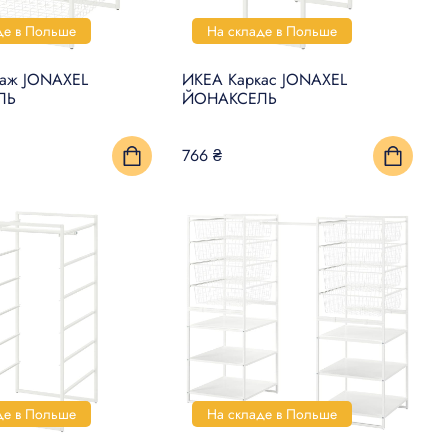
де в Польше
На складе в Польше
лаж JONAXEL
ИКЕА Каркас JONAXEL
ЛЬ
ЙОНАКСЕЛЬ
766 ₴
де в Польше
На складе в Польше