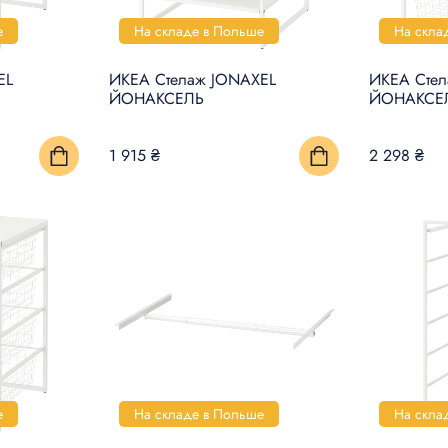
е
На складе в Польше
На скла
EL
ИКЕА Стелаж JONAXEL
ИКЕА Сте
ЙОНАКСЕЛЬ
ЙОНАКСЕ
1 915 ₴
2 298 ₴
е
На складе в Польше
На скла