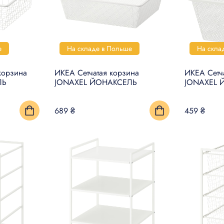
е
На складе в Польше
На скла
корзина
ИКЕА Сетчатая корзина
ИКЕА Сетч
ЛЬ
JONAXEL ЙОНАКСЕЛЬ
JONAXEL 
689 ₴
459 ₴