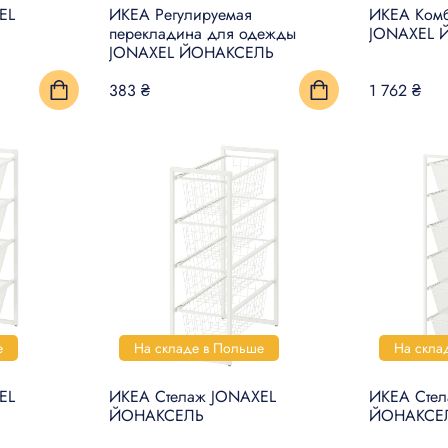
EL
ИКЕА Регулируемая
ИКЕА Комб
перекладина для одежды
JONAXEL 
JONAXEL ЙОНАКСЕЛЬ
383 ₴
1 762 ₴
е
На складе в Польше
На скла
EL
ИКЕА Стелаж JONAXEL
ИКЕА Сте
ЙОНАКСЕЛЬ
ЙОНАКСЕ