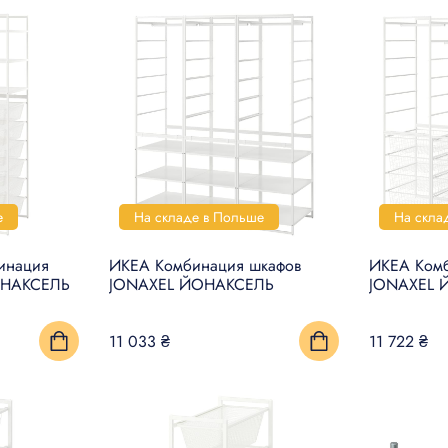
е
На складе в Польше
На скла
инация
ИКЕА Комбинация шкафов
ИКЕА Комб
ОНАКСЕЛЬ
JONAXEL ЙОНАКСЕЛЬ
JONAXEL 
11 033 ₴
11 722 ₴