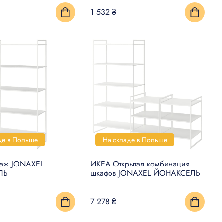
1 532 ₴
де в Польше
На складе в Польше
лаж JONAXEL
ИКЕА Открытая комбинация
ЛЬ
шкафов JONAXEL ЙОНАКСЕЛЬ
7 278 ₴