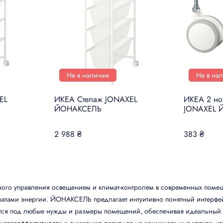
Не в наличии
Не в на
EL
ИКЕА Стелаж JONAXEL
ИКЕА 2 но
ЙОНАКСЕЛЬ
JONAXEL 
2 988 ₴
383 ₴
го управления освещением и климат-контролем в современных помещ
атами энергии. ЙОНАКСЕЛЬ предлагает интуитивно понятный интерфейс
тся под любые нужды и размеры помещений, обеспечивая идеальный м
ергоэффективности и снижению расходов на коммунальные услуги, чт