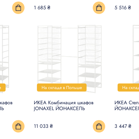
1 685 ₴
5 516 ₴
е
На складе в Польше
На скла
кафов
ИКЕА Комбинация шкафов
ИКЕА Сте
ЛЬ
JONAXEL ЙОНАКСЕЛЬ
ЙОНАКСЕ
11 033 ₴
3 447 ₴