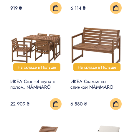
919 ₴
6 114 ₴
На складе в Польше
На складе в Польше
ИКЕА Стол+4 стула с
ИКЕА Скамья со
полом. NÄMMARÖ
спинкой NÄMMARÖ
22 909 ₴
6 880 ₴