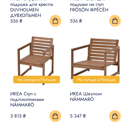
подушка для кресла
подушки на стул
DUVHOLMEN
FRÖSÖN ФРЁСЁН
ДУВХОЛЬМЕН
536 ₴
536 ₴
На складе в Польше
На складе в Польше
ИКЕА Стул с
ИКЕА Шезлонг
подлокотниками
NÄMMARÖ
NÄMMARÖ
3 815 ₴
5 347 ₴