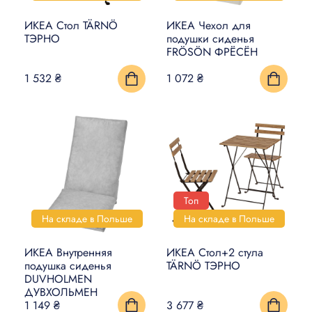
ИКЕА Стол TÄRNÖ
ИКЕА Чехол для
ТЭРНО
подушки сиденья
FRÖSÖN ФРЁСЁН
1 532 ₴
1 072 ₴
Топ
На складе в Польше
На складе в Польше
ИКЕА Внутренняя
ИКЕА Стол+2 стула
подушка сиденья
TÄRNÖ ТЭРНО
DUVHOLMEN
ДУВХОЛЬМЕН
1 149 ₴
3 677 ₴