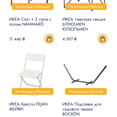
На складе в Польше
На складе в Польше
ИКЕА Стол + 2 стула с
ИКЕА 1-местная секция
полом NÄMMARÖ
JUTHOLMEN
ЮТХОЛЬМЕН
11 446 ₴
4 597 ₴
На складе в Польше
На складе в Польше
ИКЕА Кресло FEJAN
ИКЕА Подставка для
ФЕЙЯН
садового гамака
BOCKÖN