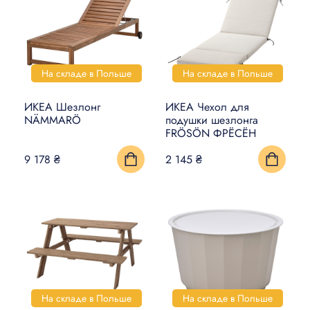
На складе в Польше
На складе в Польше
ИКЕА Шезлонг
ИКЕА Чехол для
NÄMMARÖ
подушки шезлонга
FRÖSÖN ФРЁСЁН
9 178 ₴
2 145 ₴
На складе в Польше
На складе в Польше