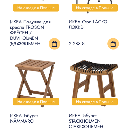
На складе в Польше
На складе в Польше
ИКЕА Подушка для
ИКЕА Стол LÄCKÖ
кресла FRÖSÖN
ЛЭККЭ
ФРЁСЁН /
DUVHOLMEN
ДУВХОЛЬМЕН
1 072 ₴
2 283 ₴
На складе в Польше
На складе в Польше
ИКЕА Табурет
ИКЕА Табурет
NÄMMARÖ
STACKHOLMEN
СТАККХОЛЬМЕН