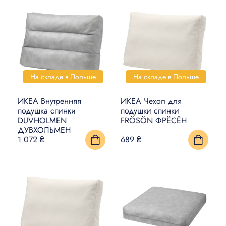
На складе в Польше
На складе в Польше
ИКЕА Внутренняя
ИКЕА Чехол для
подушка спинки
подушки спинки
DUVHOLMEN
FRÖSÖN ФРЁСЁН
ДУВХОЛЬМЕН
1 072 ₴
689 ₴