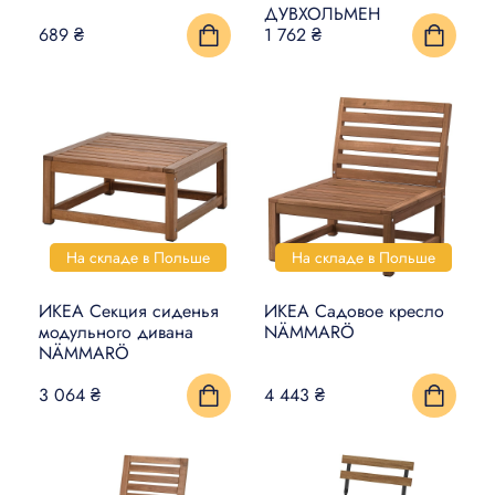
ДУВХОЛЬМЕН
689 ₴
1 762 ₴
На складе в Польше
На складе в Польше
ИКЕА Секция сиденья
ИКЕА Садовое кресло
модульного дивана
NÄMMARÖ
NÄMMARÖ
3 064 ₴
4 443 ₴