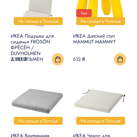
Топ
На складе в Польше
На складе в Польше
ИКЕА Подушка для
ИКЕА Детский стул
сиденья FRÖSÖN
MAMMUT МАММУТ
ФРЁСЁН /
DUVHOLMEN
ДУВХОЛЬМЕН
2 221 ₴
612 ₴
На складе в Польше
На складе в Польше
ИКЕА Внутренняя
ИКЕА Чехол для