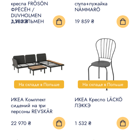
кресла FRÖSÖN
стула+лужайка
ФРЁСЁН /
NÄMMARÖ
DUVHOLMEN
ДУВХОЛЬМЕН
1 302 ₴
19 859 ₴
На складе в Польше
На складе в Польше
ИКЕА Комплект
ИКЕА Кресло LÄCKÖ
сидений на три
ЛЭККЭ
персоны REVSKÄR
22 970 ₴
1 532 ₴