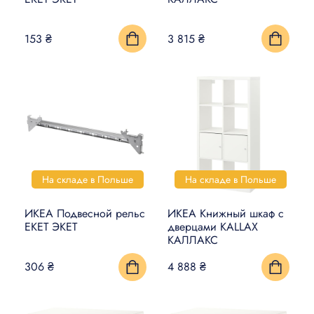
УМНЫЙ ДОМ
153 ₴
3 815 ₴
КОВРЫ, МАТЫ И ПОЛЫ
БЫТОВАЯ ЭЛЕКТРОНИКА
ТОВАРЫ ДЛЯ ЖИВОТНЫХ
На складе в Польше
На складе в Польше
ИКЕА Подвесной рельс
ИКЕА Книжный шкаф с
EKET ЭКЕТ
дверцами KALLAX
КАЛЛАКС
306 ₴
4 888 ₴