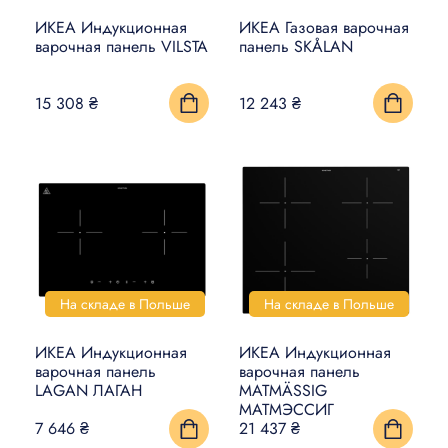
УМНЫЙ ДОМ
ИКЕА Индукционная
ИКЕА Газовая варочная
варочная панель VILSTA
панель SKÅLAN
КОВРЫ, МАТЫ И ПОЛЫ
15 308 ₴
12 243 ₴
БЫТОВАЯ ЭЛЕКТРОНИКА
ТОВАРЫ ДЛЯ ЖИВОТНЫХ
На складе в Польше
На складе в Польше
ИКЕА Индукционная
ИКЕА Индукционная
варочная панель
варочная панель
LAGAN ЛАГАН
MATMÄSSIG
МАТМЭССИГ
7 646 ₴
21 437 ₴