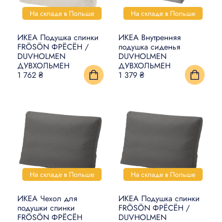
УМНЫЙ ДОМ
На складе в Польше
На складе в Польше
КОВРЫ, МАТЫ И ПОЛЫ
ИКЕА Подушка спинки
ИКЕА Внутренняя
FRÖSÖN ФРЁСЁН /
подушка сиденья
БЫТОВАЯ ЭЛЕКТРОНИКА
DUVHOLMEN
DUVHOLMEN
ДУВХОЛЬМЕН
ДУВХОЛЬМЕН
1 762 ₴
1 379 ₴
ТОВАРЫ ДЛЯ ЖИВОТНЫХ
На складе в Польше
На складе в Польше
ИКЕА Чехол для
ИКЕА Подушка спинки
подушки спинки
FRÖSÖN ФРЁСЁН /
FRÖSÖN ФРЁСЁН
DUVHOLMEN