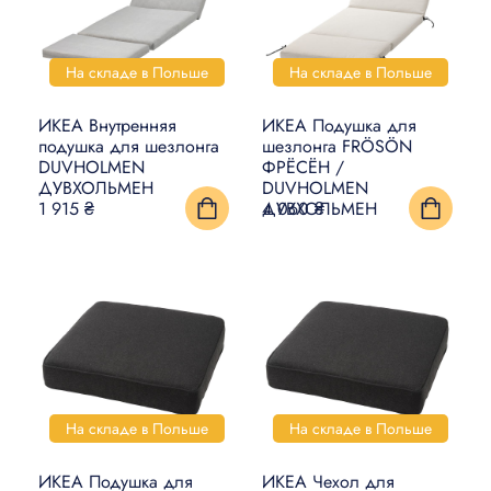
На складе в Польше
На складе в Польше
ИКЕА Внутренняя
ИКЕА Подушка для
подушка для шезлонга
шезлонга FRÖSÖN
DUVHOLMEN
ФРЁСЁН /
ДУВХОЛЬМЕН
DUVHOLMEN
ДУВХОЛЬМЕН
1 915 ₴
4 060 ₴
На складе в Польше
На складе в Польше
ИКЕА Подушка для
ИКЕА Чехол для