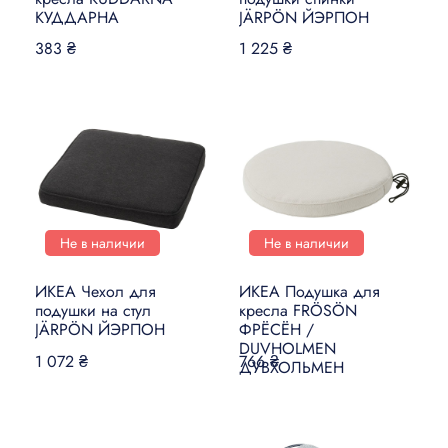
КУДДАРНА
JÄRPÖN ЙЭРПОН
383 ₴
1 225 ₴
Не в наличии
Не в наличии
ИКЕА Чехол для
ИКЕА Подушка для
подушки на стул
кресла FRÖSÖN
JÄRPÖN ЙЭРПОН
ФРЁСЁН /
DUVHOLMEN
1 072 ₴
766 ₴
ДУВХОЛЬМЕН