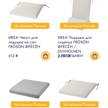
На складе в Польше
На складе в Польше
ИКЕА Чехол для
ИКЕА Подушка для
подушки на стул
сиденья FRÖSÖN
FRÖSÖN ФРЁСЁН
ФРЁСЁН /
DUVHOLMEN
ДУВХОЛЬМЕН
612 ₴
2 221 ₴
На складе в Польше
На складе в Польше