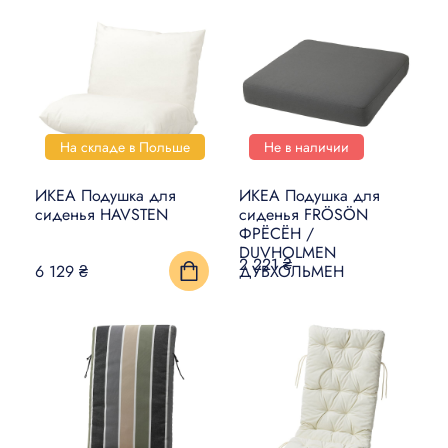
На складе в Польше
Не в наличии
ИКЕА Подушка для
ИКЕА Подушка для
сиденья HAVSTEN
сиденья FRÖSÖN
ФРЁСЁН /
DUVHOLMEN
2 221 ₴
ДУВХОЛЬМЕН
6 129 ₴