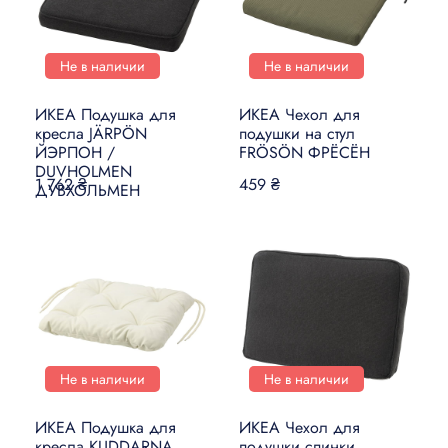
Не в наличии
Не в наличии
ИКЕА Подушка для
ИКЕА Чехол для
кресла JÄRPÖN
подушки на стул
ЙЭРПОН /
FRÖSÖN ФРЁСЁН
DUVHOLMEN
1 762 ₴
459 ₴
ДУВХОЛЬМЕН
Не в наличии
Не в наличии
ИКЕА Подушка для
ИКЕА Чехол для
кресла KUDDARNA
подушки спинки