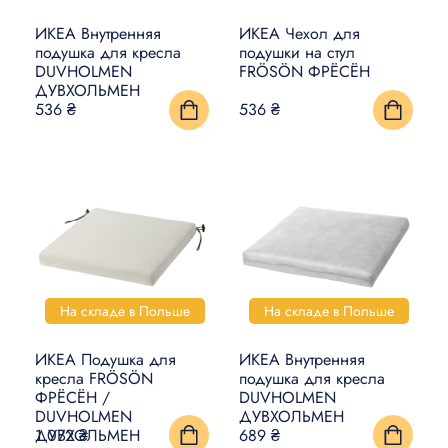
ИКЕА Внутренняя
ИКЕА Чехол для
подушка для кресла
подушки на стул
DUVHOLMEN
FRÖSÖN ФРЁСЁН
ДУВХОЛЬМЕН
536 ₴
536 ₴
На складе в Польше
На складе в Польше
ИКЕА Подушка для
ИКЕА Внутренняя
кресла FRÖSÖN
подушка для кресла
ФРЁСЁН /
DUVHOLMEN
DUVHOLMEN
ДУВХОЛЬМЕН
ДУВХОЛЬМЕН
1 072 ₴
689 ₴