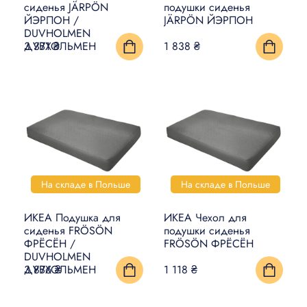
сиденья JÄRPÖN
подушки сиденья
ЙЭРПОН /
JÄRPÖN ЙЭРПОН
DUVHOLMEN
ДУВХОЛЬМЕН
3 371 ₴
1 838 ₴
На складе в Польше
На складе в Польше
ИКЕА Подушка для
ИКЕА Чехол для
сиденья FRÖSÖN
подушки сиденья
ФРЁСЁН /
FRÖSÖN ФРЁСЁН
DUVHOLMEN
ДУВХОЛЬМЕН
3 876 ₴
1 118 ₴