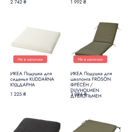
2 742 ₴
1 992 ₴
Не в наличии
Не в наличии
ИКЕА Подушка для
ИКЕА Подушка для
сиденья KUDDARNA
шезлонга FRÖSÖN
КУДДАРНА
ФРЁСЁН /
DUVHOLMEN
1 225 ₴
3 984 ₴
ДУВХОЛЬМЕН