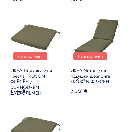
Не в наличии
Не в наличии
ИКЕА Подушка для
ИКЕА Чехол для
кресла FRÖSÖN
подушки шезлонга
ФРЁСЁН /
FRÖSÖN ФРЁСЁН
DUVHOLMEN
1 149 ₴
2 068 ₴
ДУВХОЛЬМЕН