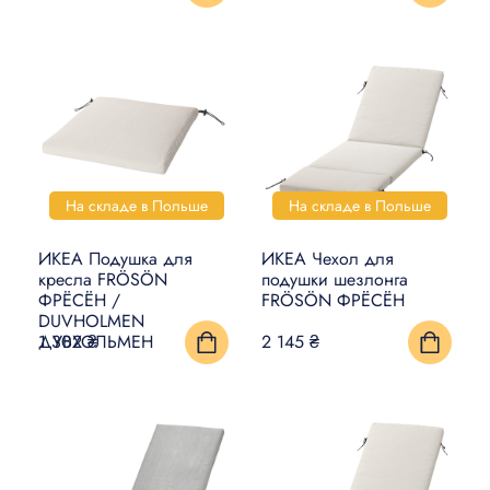
На складе в Польше
На складе в Польше
ИКЕА Подушка для
ИКЕА Чехол для
кресла FRÖSÖN
подушки шезлонга
ФРЁСЁН /
FRÖSÖN ФРЁСЁН
DUVHOLMEN
ДУВХОЛЬМЕН
1 302 ₴
2 145 ₴