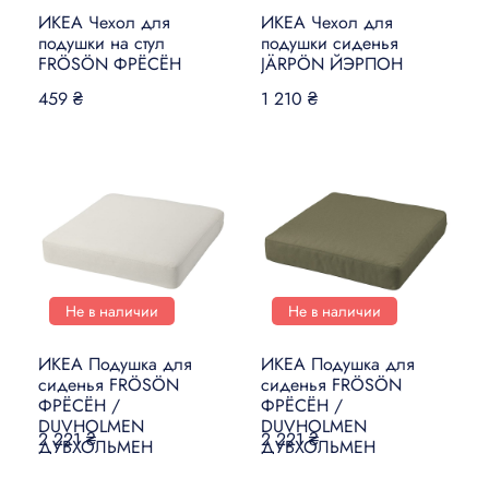
ИКЕА Чехол для
ИКЕА Чехол для
подушки на стул
подушки сиденья
FRÖSÖN ФРЁСЁН
JÄRPÖN ЙЭРПОН
459 ₴
1 210 ₴
Не в наличии
Не в наличии
ИКЕА Подушка для
ИКЕА Подушка для
сиденья FRÖSÖN
сиденья FRÖSÖN
ФРЁСЁН /
ФРЁСЁН /
DUVHOLMEN
DUVHOLMEN
2 221 ₴
2 221 ₴
ДУВХОЛЬМЕН
ДУВХОЛЬМЕН