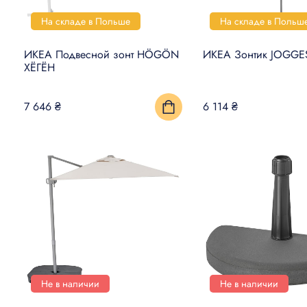
На складе в Польше
На складе в Польш
ИКЕА Подвесной зонт HÖGÖN
ИКЕА Зонтик JOGG
ХЁГЁН
7 646 ₴
6 114 ₴
Не в наличии
Не в наличии