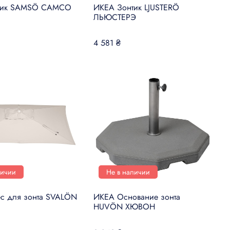
тик SAMSÖ САМСО
ИКЕА Зонтик LJUSTERÖ
ЛЬЮСТЕРЭ
4 581 ₴
личии
Не в наличии
с для зонта SVALÖN
ИКЕА Основание зонта
HUVÖN ХЮВОН