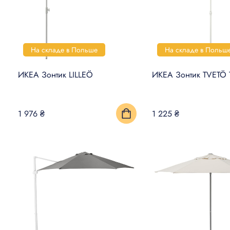
На складе в Польше
На складе в Польш
ИКЕА Зонтик LILLEÖ
ИКЕА Зонтик TVETÖ 
1 976 ₴
1 225 ₴