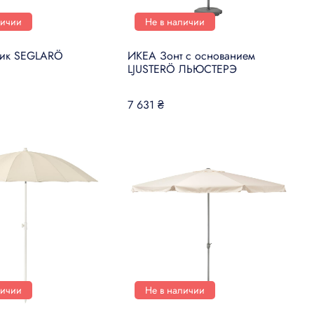
личии
Не в наличии
тик SEGLARÖ
ИКЕА Зонт с основанием
LJUSTERÖ ЛЬЮСТЕРЭ
7 631 ₴
личии
Не в наличии