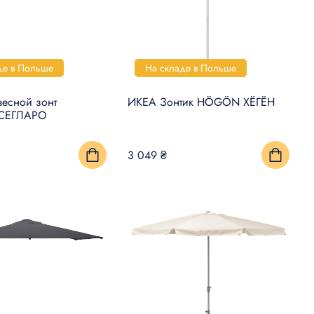
де в Польше
На складе в Польше
есной зонт
ИКЕА Зонтик HÖGÖN ХЁГЁН
СЕГЛАРО
3 049 ₴