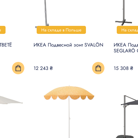
е
На складе в Польше
На скла
ТВЕТЁ
ИКЕА Подвесной зонт SVALÖN
ИКЕА Подв
SEGLARÖ 
12 243 ₴
15 308 ₴