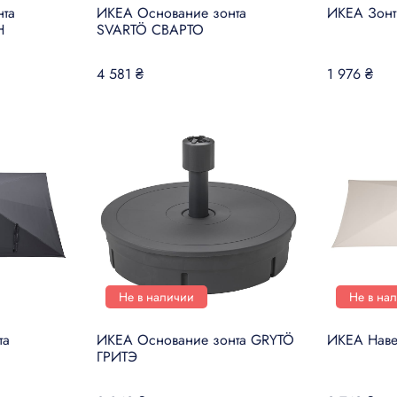
та
ИКЕА Основание зонта
ИКЕА Зон
Н
SVARTÖ СВАРТО
4 581 ₴
1 976 ₴
Не в наличии
Не в на
та
ИКЕА Основание зонта GRYTÖ
ИКЕА Наве
ГРИТЭ