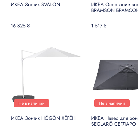
ИКЕА Зонтик SVALÖN
ИКЕА Основание зон
BRAMSÖN БРАМСО
16 825 ₴
1 517 ₴
Не в наличии
Не в наличии
ИКЕА Зонтик HÖGÖN ХЁГЁН
ИКЕА Навес для зон
SEGLARÖ СЕГЛАРО