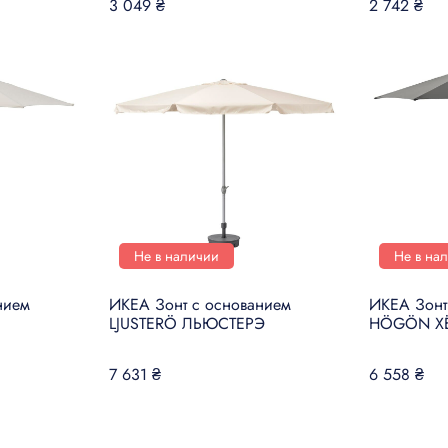
3 049 ₴
2 742 ₴
Не в наличии
Не в на
нием
ИКЕА Зонт с основанием
ИКЕА Зонт
LJUSTERÖ ЛЬЮСТЕРЭ
HÖGÖN Х
7 631 ₴
6 558 ₴