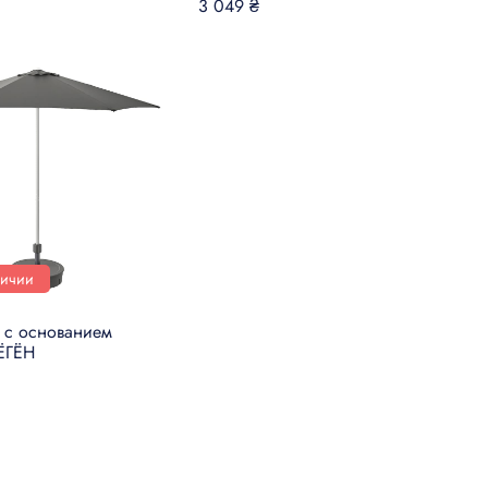
3 049 ₴
личии
 с основанием
ЁГЁН