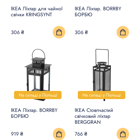
ІКЕА Ліхтар для чайної
ІКЕА Ліхтар. BORRBY
КИЛИМИ, ЦИНОВКИ ТА
свічки KRINGSYNT
БОРБЮ
ПІДЛОГИ
306 ₴
306 ₴
ПОБУТОВА ЕЛЕКТРОНІКА
ТОВАРИ ДЛЯ ТВАРИН
На складі у Польщі
На складі у Польщі
ІКЕА Ліхтар. BORRBY
ІКЕА Стовпчастий
БОРБЮ
свічковий ліхтар
BERGGRAN
919 ₴
766 ₴