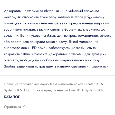
Декоративні ліхтарики та ліхтарики – це унікальні елементи
декору, які створюють атмосферу затишку та тепла у будь-якому
приміщенні. У нашому інтернет-магазині представлений широкий
асортимент ліхтариків різних стилів та форм – від класичних до
сучасних. Вони чудово підійдуть для вечірок, романтичних вечорів
або просто для прикраси вашого дому. Якісні матеріали та
енергоефективні LED-лампи забезпечують довговічність та
яскравість світла. Обирайте декоративні ліхтарики для вулиці чи
інтер'єру, щоб додати особливого шарму вашому простору.
Зробіть ваше життя яскравішим з нашими стильними ліхтариками!
Права на торговельну марку IКЕА належать компанії Inter IKEA
Systems B.V. Hommi не є представником Inter IKEA Systems B.V.
КАТАЛОГ