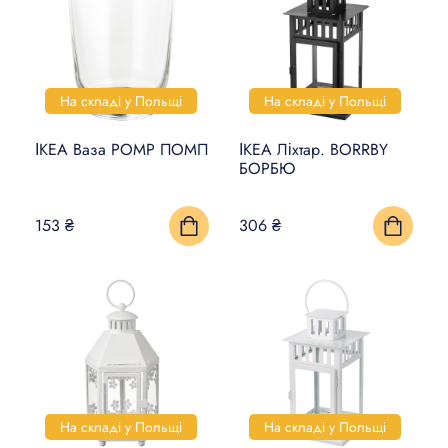
ДЕКОР
ОСВІТЛЕННЯ
КУЛІНАРНИЙ ТА
На складі у Польщі
На складі у Польщі
СТОЛОВИЙ ПОСУД
ІКЕА Ваза POMP ПОМП
ІКЕА Ліхтар. BORRBY
КУХНІ ТА КУХОННА
БОРБЮ
ТЕХНІКА
153 ₴
306 ₴
ЛІЖКА ТА МАТРАЦИ
ДІТИ І НЕМОВЛЯТА
САНТЕХНІКА
ПРАННЯ ТА ПРИБИРАННЯ
DIY В ДОМАШНІХ УМОВАХ
На складі у Польщі
На складі у Польщі
РОЗУМНИЙ БУДИНОК