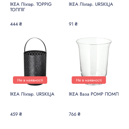
ІКЕА Ліхтар. TOPPIG
ІКЕА Ліхтар. URSKILJA
ТОППІГ
444 ₴
91 ₴
Не в наявності
Не в наявності
ІКЕА Ліхтар. URSKILJA
ІКЕА Ваза POMP ПОМП
459 ₴
766 ₴