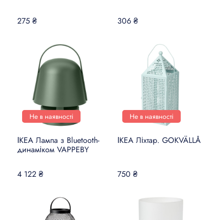
275 ₴
306 ₴
Не в наявності
Не в наявності
ІКЕА Лампа з Bluetooth-
ІКЕА Ліхтар. GOKVÄLLÅ
динаміком VAPPEBY
4 122 ₴
750 ₴