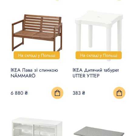
На складі у Польщі
На складі у Польщі
ІКЕА Лава зі спинкою
ІКЕА Дитячий табурет
NÄMMARÖ
UTTER УТТЕР
6 880 ₴
383 ₴