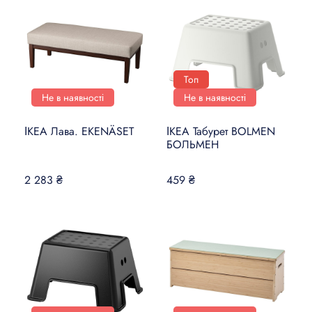
Топ
Не в наявності
Не в наявності
ІКЕА Лава. EKENÄSET
ІКЕА Табурет BOLMEN
БОЛЬМЕН
2 283 ₴
459 ₴