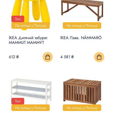
ДЕКОР
ОСВІТЛЕННЯ
Топ
КУЛІНАРНИЙ ТА
На складі у Польщі
На складі у Польщі
СТОЛОВИЙ ПОСУД
ІКЕА Дитячий табурет
ІКЕА Лава. NÄMMARÖ
КУХНІ ТА КУХОННА
MAMMUT МАММУТ
ТЕХНІКА
612 ₴
4 581 ₴
ЛІЖКА ТА МАТРАЦИ
ДІТИ І НЕМОВЛЯТА
САНТЕХНІКА
ПРАННЯ ТА ПРИБИРАННЯ
Топ
DIY В ДОМАШНІХ УМОВАХ
На складі у Польщі
На складі у Польщі
РОЗУМНИЙ БУДИНОК