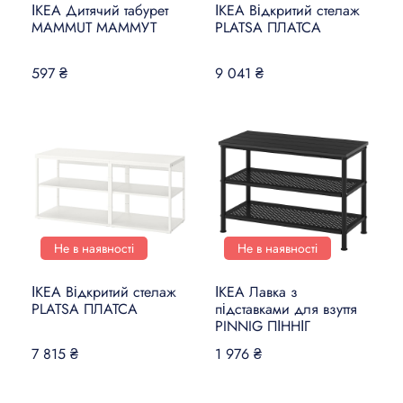
ІКЕА Дитячий табурет
ІКЕА Відкритий стелаж
MAMMUT МАММУТ
PLATSA ПЛАТСА
597 ₴
9 041 ₴
Не в наявності
Не в наявності
ІКЕА Відкритий стелаж
ІКЕА Лавка з
PLATSA ПЛАТСА
підставками для взуття
PINNIG ПІННІГ
7 815 ₴
1 976 ₴