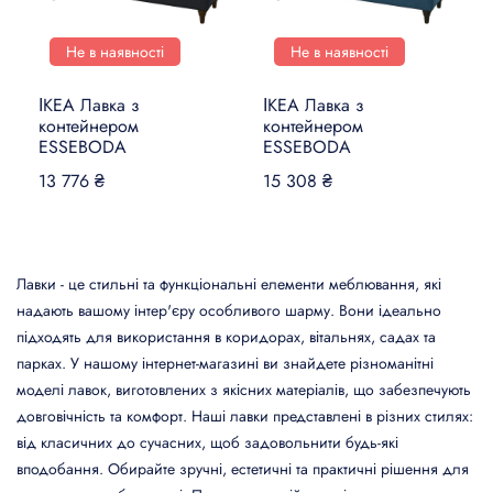
Не в наявності
Не в наявності
ІКЕА Лавка з
ІКЕА Лавка з
контейнером
контейнером
ESSEBODA
ESSEBODA
13 776 ₴
15 308 ₴
Лавки - це стильні та функціональні елементи меблювання, які
надають вашому інтер'єру особливого шарму. Вони ідеально
підходять для використання в коридорах, вітальнях, садах та
парках. У нашому інтернет-магазині ви знайдете різноманітні
моделі лавок, виготовлених з якісних матеріалів, що забезпечують
довговічність та комфорт. Наші лавки представлені в різних стилях:
від класичних до сучасних, щоб задовольнити будь-які
вподобання. Обирайте зручні, естетичні та практичні рішення для