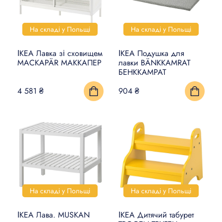
На складі у Польщі
На складі у Польщі
ІКЕА Лавка зі сховищем
ІКЕА Подушка для
MACKAPÄR МАККАПЕР
лавки BÄNKKAMRAT
БЕНККАМРАТ
4 581 ₴
904 ₴
На складі у Польщі
На складі у Польщі
ІКЕА Лава. MUSKAN
ІКЕА Дитячий табурет