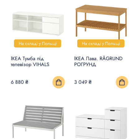
На складі у Польщі
На складі у Польщі
ІКЕА Тумба під
ІКЕА Лава. RÅGRUND
телевізор VIHALS
РОГРУНД
6 880 ₴
3 049 ₴