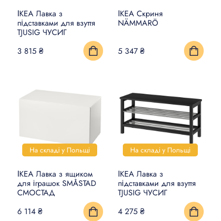
ІКЕА Лавка з
ІКЕА Скриня
КИЛИМИ, ЦИНОВКИ ТА
підставками для взуття
NÄMMARÖ
TJUSIG ЧУСИГ
ПІДЛОГИ
3 815 ₴
5 347 ₴
ПОБУТОВА ЕЛЕКТРОНІКА
ТОВАРИ ДЛЯ ТВАРИН
На складі у Польщі
На складі у Польщі
ІКЕА Лавка з ящиком
ІКЕА Лавка з
для іграшок SMÅSTAD
підставками для взуття
СМОСТАД
TJUSIG ЧУСИГ
6 114 ₴
4 275 ₴