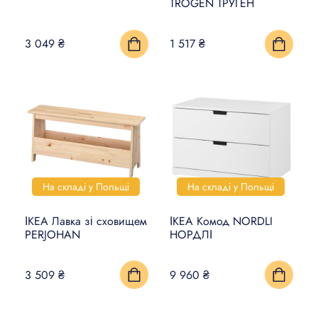
TROGEN ТРУГЕН
3 049 ₴
1 517 ₴
На складі у Польщі
На складі у Польщі
ІКЕА Лавка зі сховищем
ІКЕА Комод NORDLI
PERJOHAN
НОРДЛІ
3 509 ₴
9 960 ₴