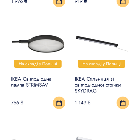
1 976 ₴
919 ₴
На складі у Польщі
На складі у Польщі
ІКЕА Світлодіодна
ІКЕА Стільниця зі
лампа STRIMSÄV
світлодіодної стрічки
SKYDRAG
766 ₴
1 149 ₴