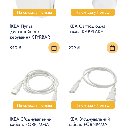
КИЛИМИ, ЦИНОВКИ ТА
На складі у Польщі
На складі у Польщі
ПІДЛОГИ
ІКЕА Пульт
ІКЕА Світлодіодна
дистанційного
лампа KAPPLAKE
ПОБУТОВА ЕЛЕКТРОНІКА
керування STYRBAR
ТОВАРИ ДЛЯ ТВАРИН
919 ₴
229 ₴
На складі у Польщі
На складі у Польщі
ІКЕА З'єднувальний
ІКЕА З'єднувальний
кабель FÖRNIMMA
кабель FÖRNIMMA