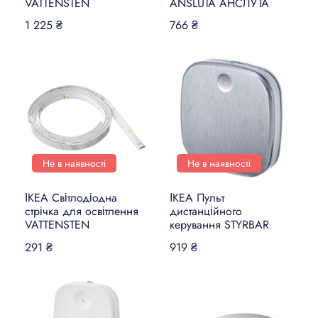
VATTENSTEN
ANSLUTA АНСЛУТА
1 225 ₴
766 ₴
Не в наявності
Не в наявності
ІКЕА Світлодіодна
ІКЕА Пульт
стрічка для освітлення
дистанційного
VATTENSTEN
керування STYRBAR
291 ₴
919 ₴