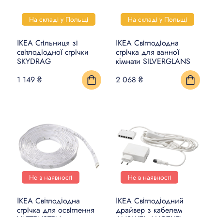
На складі у Польщі
На складі у Польщі
ІКЕА Стільниця зі
ІКЕА Світлодіодна
світлодіодної стрічки
стрічка для ванної
SKYDRAG
кімнати SILVERGLANS
1 149 ₴
2 068 ₴
Не в наявності
Не в наявності
ІКЕА Світлодіодна
ІКЕА Світлодіодний
стрічка для освітлення
драйвер з кабелем