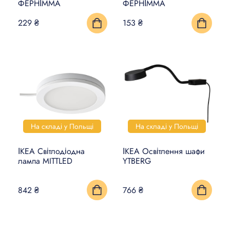
ФЕРНІММА
ФЕРНІММА
229 ₴
153 ₴
На складі у Польщі
На складі у Польщі
ІКЕА Світлодіодна
ІКЕА Освітлення шафи
лампа MITTLED
YTBERG
842 ₴
766 ₴