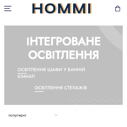
ІНТЕГРОВАНЕ
В НАЯВНОСТІ
ОСВІТЛЕННЯ
САД І БАЛКОН
ОСВІТЛЕННЯ ШАФИ У ВАННІЙ
ЗБЕРІГАННЯ ТА
КІМНАТІ
ОРГАНІЗАЦІЯ
ОСВІТЛЕННЯ СТЕЛАЖІВ
МЕБЛІ
ТЕКСТИЛЬ
ГОРЩИКИ І РОСЛИНИ