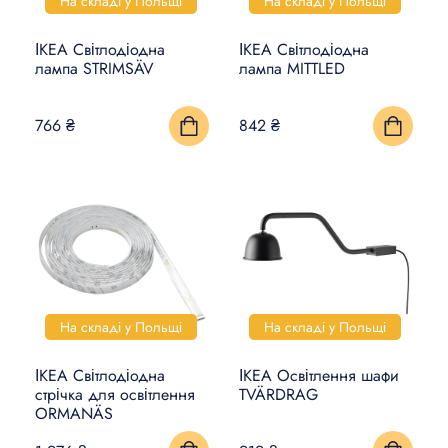
На складі у Польщі
На складі у Польщі
ІКЕА Світлодіодна
ІКЕА Світлодіодна
лампа STRIMSÄV
лампа MITTLED
766 ₴
842 ₴
На складі у Польщі
На складі у Польщі
ІКЕА Світлодіодна
ІКЕА Освітлення шафи
стрічка для освітлення
TVÄRDRAG
ORMANÄS