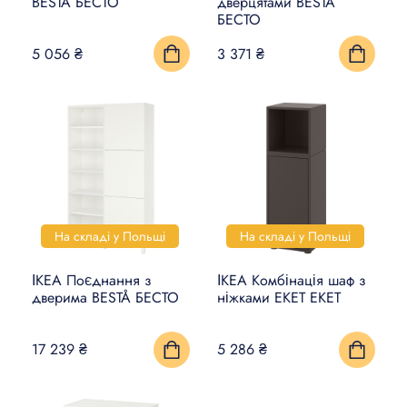
BESTÅ БЕСТО
дверцятами BESTÅ
БЕСТО
5 056 ₴
3 371 ₴
На складі у Польщі
На складі у Польщі
ІКЕА Поєднання з
ІКЕА Комбінація шаф з
дверима BESTÅ БЕСТО
ніжками EKET ЕКЕТ
17 239 ₴
5 286 ₴