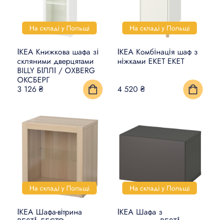
На складі у Польщі
На складі у Польщі
ІКЕА Книжкова шафа зі
ІКЕА Комбінація шаф з
скляними дверцятами
ніжками EKET ЕКЕТ
BILLY БІЛЛІ / OXBERG
ОКСБЕРГ
3 126 ₴
4 520 ₴
На складі у Польщі
На складі у Польщі
ІКЕА Шафа-вітрина
ІКЕА Шафа з