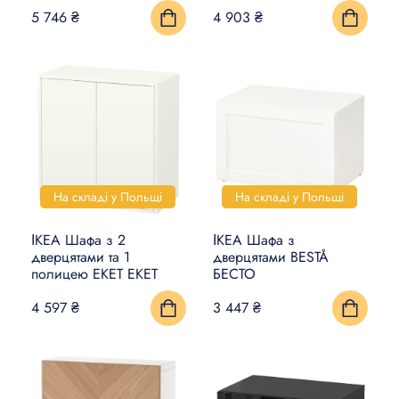
5 746 ₴
4 903 ₴
На складі у Польщі
На складі у Польщі
ІКЕА Шафа з 2
ІКЕА Шафа з
дверцятами та 1
дверцятами BESTÅ
полицею EKET ЕКЕТ
БЕСТО
4 597 ₴
3 447 ₴