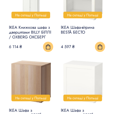
На складі у Польщі
На складі у Польщі
ІКЕА Книжкова шафа з
ІКЕА Шафа-вітрина
дверцятами BILLY БІЛЛІ
BESTÅ БЕСТО
/ OXBERG ОКСБЕРГ
6 114 ₴
4 597 ₴
На складі у Польщі
На складі у Польщі
ІКЕА Шафа з
ІКЕА Шафа з