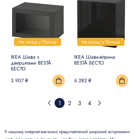
На складі у Польщі
На складі у Польщі
ІКЕА Шафа з
ІКЕА Шафа-вітрина
дверцятами BESTÅ
BESTÅ БЕСТО
БЕСТО
3 907 ₴
6 282 ₴
1
2
3
4
У нашому інтернет-магазині представлений широкий асортимент
шаф, які ідеально підходять для будь-якого інтер'єру. Ми