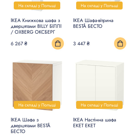
На складі у Польщі
На складі у Польщі
ІКЕА Книжкова шафа з
ІКЕА Шафа-вітрина
дверцятами BILLY БІЛЛІ
BESTÅ БЕСТО
/ OXBERG ОКСБЕРГ
6 267 ₴
3 447 ₴
На складі у Польщі
На складі у Польщі
ІКЕА Шафа з
ІКЕА Настінна шафа
дверцятами BESTÅ
EKET ЕКЕТ
БЕСТО