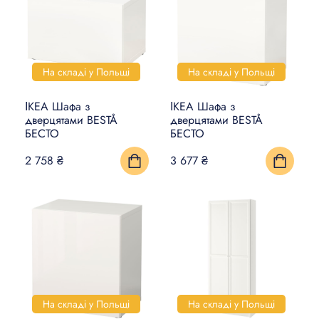
ДЕКОР
ОСВІТЛЕННЯ
КУЛІНАРНИЙ ТА
На складі у Польщі
На складі у Польщі
СТОЛОВИЙ ПОСУД
ІКЕА Шафа з
ІКЕА Шафа з
КУХНІ ТА КУХОННА
дверцятами BESTÅ
дверцятами BESTÅ
ТЕХНІКА
БЕСТО
БЕСТО
2 758 ₴
3 677 ₴
ЛІЖКА ТА МАТРАЦИ
ДІТИ І НЕМОВЛЯТА
САНТЕХНІКА
ПРАННЯ ТА ПРИБИРАННЯ
DIY В ДОМАШНІХ УМОВАХ
На складі у Польщі
На складі у Польщі
РОЗУМНИЙ БУДИНОК