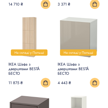
14 710 ₴
3 371 ₴
На складі у Польщі
На складі у Польщі
ІКЕА Шафа з
ІКЕА Шафа з
дверцятами BESTÅ
дверцятами BESTÅ
БЕСТО
БЕСТО
11 875 ₴
4 443 ₴