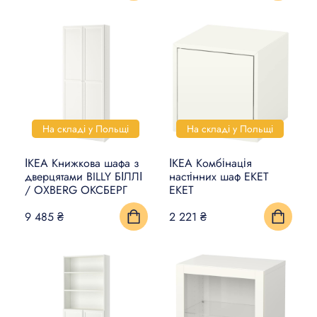
На складі у Польщі
На складі у Польщі
ІКЕА Книжкова шафа з
ІКЕА Комбінація
дверцятами BILLY БІЛЛІ
настінних шаф EKET
/ OXBERG ОКСБЕРГ
ЕКЕТ
9 485 ₴
2 221 ₴