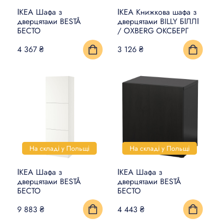
ІКЕА Шафа з
ІКЕА Книжкова шафа з
дверцятами BESTÅ
дверцятами BILLY БІЛЛІ
БЕСТО
/ OXBERG ОКСБЕРГ
4 367 ₴
3 126 ₴
На складі у Польщі
На складі у Польщі
ІКЕА Шафа з
ІКЕА Шафа з
дверцятами BESTÅ
дверцятами BESTÅ
БЕСТО
БЕСТО
9 883 ₴
4 443 ₴