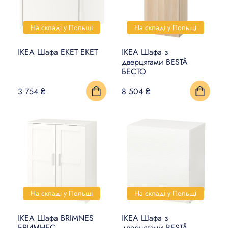
На складі у Польщі
На складі у Польщі
ІКЕА Шафа EKET ЕКЕТ
ІКЕА Шафа з
дверцятами BESTÅ
БЕСТО
3 754 ₴
8 504 ₴
На складі у Польщі
На складі у Польщі
ІКЕА Шафа BRIMNES
ІКЕА Шафа з
БРИМНЕС
дверцятами BESTÅ