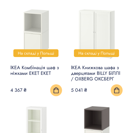
На складі у Польщі
На складі у Польщі
ІКЕА Комбінація шаф з
ІКЕА Книжкова шафа з
ніжками EKET ЕКЕТ
дверцятами BILLY БІЛЛІ
/ OXBERG ОКСБЕРГ
4 367 ₴
5 041 ₴