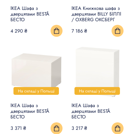
ІКЕА Шафа з
ІКЕА Книжкова шафа з
КИЛИМИ, ЦИНОВКИ ТА
дверцятами BESTÅ
дверцятами BILLY БІЛЛІ
БЕСТО
/ OXBERG ОКСБЕРГ
ПІДЛОГИ
4 290 ₴
7 186 ₴
ПОБУТОВА ЕЛЕКТРОНІКА
ТОВАРИ ДЛЯ ТВАРИН
На складі у Польщі
На складі у Польщі
ІКЕА Шафа з
ІКЕА Шафа з
дверцятами BESTÅ
дверцятами BESTÅ
БЕСТО
БЕСТО
3 371 ₴
3 217 ₴