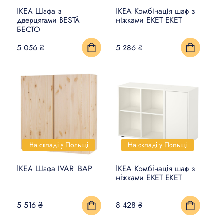
ІКЕА Шафа з
ІКЕА Комбінація шаф з
дверцятами BESTÅ
ніжками EKET ЕКЕТ
БЕСТО
5 056 ₴
5 286 ₴
На складі у Польщі
На складі у Польщі
ІКЕА Шафа IVAR ІВАР
ІКЕА Комбінація шаф з
ніжками EKET ЕКЕТ
5 516 ₴
8 428 ₴