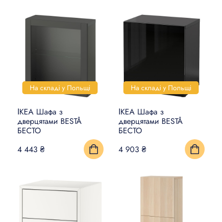
На складі у Польщі
На складі у Польщі
ІКЕА Шафа з
ІКЕА Шафа з
дверцятами BESTÅ
дверцятами BESTÅ
БЕСТО
БЕСТО
4 443 ₴
4 903 ₴