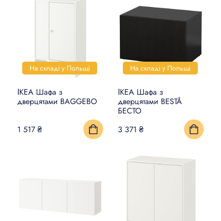
На складі у Польщі
На складі у Польщі
ІКЕА Шафа з
ІКЕА Шафа з
дверцятами BAGGEBO
дверцятами BESTÅ
БЕСТО
1 517 ₴
3 371 ₴