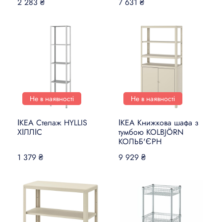
2 283 ₴
7 631 ₴
Не в наявності
Не в наявності
ІКЕА Стелаж HYLLIS
ІКЕА Книжкова шафа з
ХІЛЛІС
тумбою KOLBJÖRN
КОЛЬБ'ЄРН
1 379 ₴
9 929 ₴