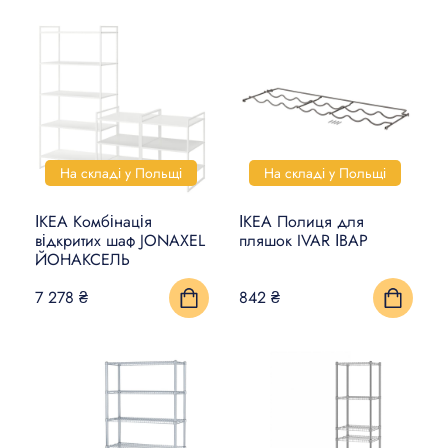
На складі у Польщі
На складі у Польщі
ІКЕА Комбінація
ІКЕА Полиця для
відкритих шаф JONAXEL
пляшок IVAR ІВАР
ЙОНАКСЕЛЬ
7 278 ₴
842 ₴