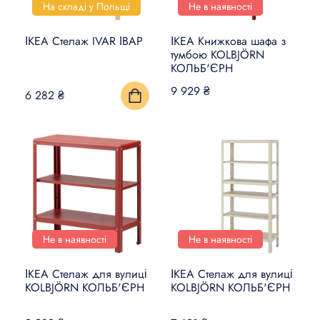
На складі у Польщі
Не в наявності
ІКЕА Стелаж IVAR ІВАР
ІКЕА Книжкова шафа з
тумбою KOLBJÖRN
КОЛЬБ'ЄРН
9 929 ₴
6 282 ₴
Не в наявності
Не в наявності
ІКЕА Стелаж для вулиці
ІКЕА Стелаж для вулиці
KOLBJÖRN КОЛЬБ'ЄРН
KOLBJÖRN КОЛЬБ'ЄРН