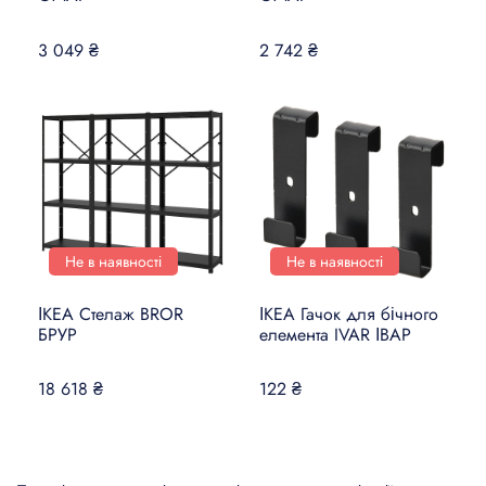
3 049 ₴
2 742 ₴
Не в наявності
Не в наявності
ІКЕА Стелаж BROR
ІКЕА Гачок для бічного
БРУР
елемента IVAR ІВАР
18 618 ₴
122 ₴