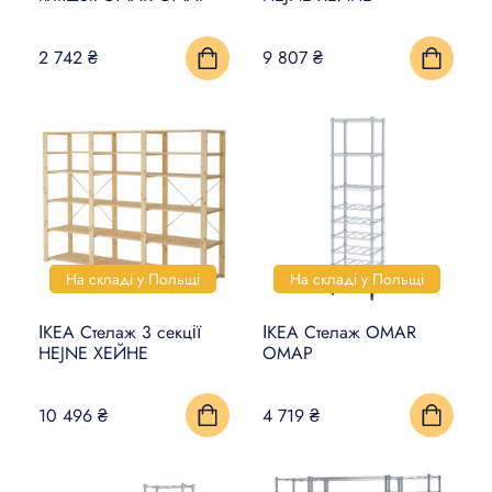
2 742 ₴
9 807 ₴
На складі у Польщі
На складі у Польщі
ІКЕА Стелаж 3 секції
ІКЕА Стелаж OMAR
HEJNE ХЕЙНЕ
ОМАР
10 496 ₴
4 719 ₴