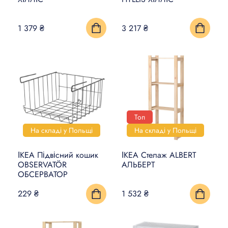
КИЛИМИ, ЦИНОВКИ ТА
1 379 ₴
3 217 ₴
ПІДЛОГИ
ПОБУТОВА ЕЛЕКТРОНІКА
ТОВАРИ ДЛЯ ТВАРИН
Топ
На складі у Польщі
На складі у Польщі
ІКЕА Підвісний кошик
ІКЕА Стелаж ALBERT
OBSERVATÖR
АЛЬБЕРТ
ОБСЕРВАТОР
229 ₴
1 532 ₴