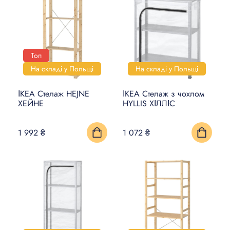
Топ
На складі у Польщі
На складі у Польщі
ІКЕА Стелаж HEJNE
ІКЕА Стелаж з чохлом
ХЕЙНЕ
HYLLIS ХІЛЛІС
1 992 ₴
1 072 ₴