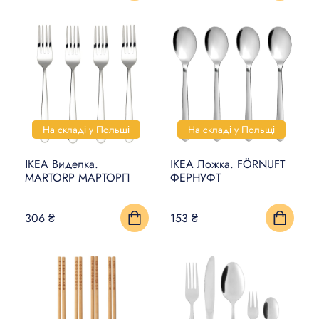
На складі у Польщі
На складі у Польщі
ІКЕА Виделка.
ІКЕА Ложка. FÖRNUFT
MARTORP МАРТОРП
ФЕРНУФТ
306 ₴
153 ₴