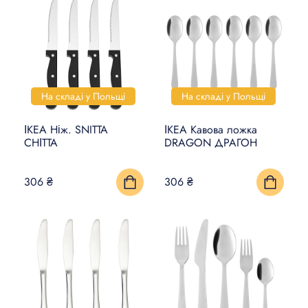
На складі у Польщі
На складі у Польщі
ІКЕА Ніж. SNITTA
ІКЕА Кавова ложка
СНІТТА
DRAGON ДРАГОН
306 ₴
306 ₴