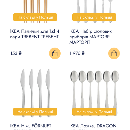
На складі у Польщі
На складі у Польщі
ІКЕА Палички для їжі 4
ІКЕА Набір столових
пари TREBENT ТРЕБЕНТ
приборів MARTORP
МАРТОРП
153 ₴
1 976 ₴
На складі у Польщі
На складі у Польщі
ІКЕА Ніж. FÖRNUFT
ІКЕА Ложка. DRAGON