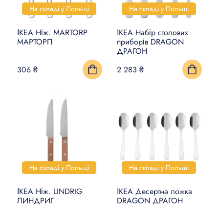
На складі у Польщі
На складі у Польщі
ІКЕА Ніж. MARTORP
ІКЕА Набір столових
МАРТОРП
приборів DRAGON
ДРАГОН
306 ₴
2 283 ₴
На складі у Польщі
На складі у Польщі
ІКЕА Ніж. LINDRIG
ІКЕА Десертна ложка
ЛИНДРИГ
DRAGON ДРАГОН