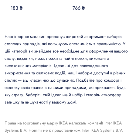
183 ₴
766 ₴
Наш інтернет-магазин пропонує широкий асортимент наборів
столових приладів, які поєднують елегантність з практичністю. У
цій категорії ви знайдете все необхідне для оформлення вашого
столу: виделки, ножі, ложки та чайні ложки, виконані з
високоякісних матеріалів. Ідеальні для повсякденного
використання та святкових подій, наші набори доступні в різних
стилях — від класичних до сучасних. Подбайте про комфорт і
естетику своїх трапез з нашими приладами, які прикрасять будь-
яку страву. Виберіть свій ідеальний набір і створіть атмосферу
затишку та вишуканості у вашому домі.
Права на торговельну марку IКЕА належать компанії Inter IKEA
Systems B.V. Hommi не є представником Inter IKEA Systems B.V.