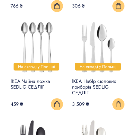
766 ₴
306 ₴
На складі у Польщі
На складі у Польщі
ІКЕА Чайна ложка
ІКЕА Набір столових
SEDLIG СЕДЛІГ
приборів SEDLIG
СЕДЛІГ
459 ₴
3 509 ₴