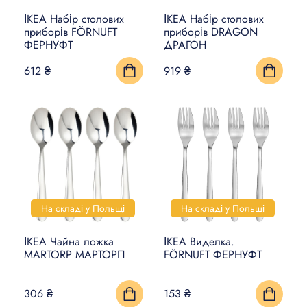
ІКЕА Набір столових
ІКЕА Набір столових
КИЛИМИ, ЦИНОВКИ ТА
приборів FÖRNUFT
приборів DRAGON
ФЕРНУФТ
ДРАГОН
ПІДЛОГИ
612 ₴
919 ₴
ПОБУТОВА ЕЛЕКТРОНІКА
ТОВАРИ ДЛЯ ТВАРИН
На складі у Польщі
На складі у Польщі
ІКЕА Чайна ложка
ІКЕА Виделка.
MARTORP МАРТОРП
FÖRNUFT ФЕРНУФТ
306 ₴
153 ₴