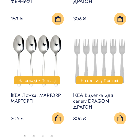
ФЕРНУФТ
ДРАГОН
153 ₴
306 ₴
На складі у Польщі
На складі у Польщі
ІКЕА Ложка. MARTORP
ІКЕА Виделка для
МАРТОРП
салату DRAGON
ДРАГОН
306 ₴
306 ₴