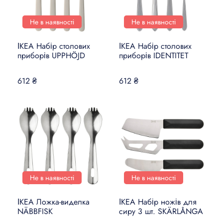
Не в наявності
Не в наявності
ІКЕА Набір столових
ІКЕА Набір столових
приборів UPPHÖJD
приборів IDENTITET
612 ₴
612 ₴
Не в наявності
Не в наявності
ІКЕА Ложка-виделка
ІКЕА Набір ножів для
NÄBBFISK
сиру 3 шт. SKÄRLÅNGA