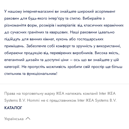
У нашому інтернет-магазині ви знайдете широкий асортимент
раковин для будь-якого інтер'єру та стилю. Вибирайте з
різноманіття форм, розмірів і матеріалів: від класичних керамічних
до сучасних гранітних та кварцових. Наші раковини ідеально
підійдуть для ванних кімнат, кухонь або господарських
приміщень. Забезпечте собі комфорт та зручність у використанні,
обираючи продукцію від перевірених виробників. Висока якість,
елегантний дизайн та доступні ціни – ось що ви знайдете у цій
категорії. Не пропустіть можливість зробити свій простір ще більш
стильним та функціональним!
Права на торговельну марку IКЕА належать компанії Inter IKEA
Systems B.V. Hommi не є представником Inter IKEA Systems B.V.
КАТАЛОГ