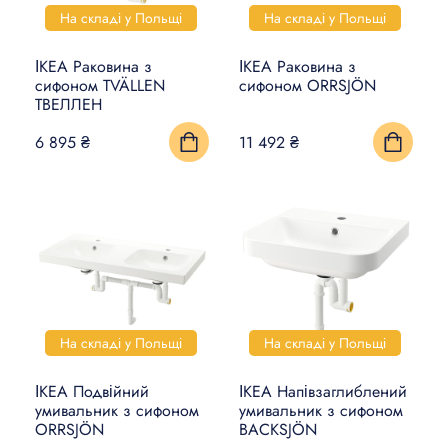
На складі у Польщі
На складі у Польщі
ІКЕА Раковина з
ІКЕА Раковина з
сифоном TVÄLLEN
сифоном ORRSJÖN
ТВЕЛЛЕН
6 895 ₴
11 492 ₴
На складі у Польщі
На складі у Польщі
ІКЕА Подвійний
ІКЕА Напівзаглиблений
умивальник з сифоном
умивальник з сифоном
ORRSJÖN
BACKSJÖN