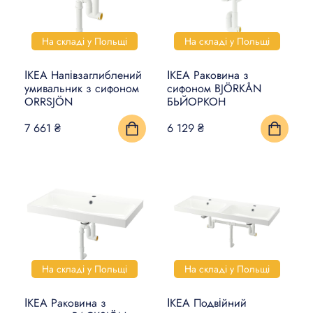
На складі у Польщі
На складі у Польщі
ІКЕА Напівзаглиблений
ІКЕА Раковина з
умивальник з сифоном
сифоном BJÖRKÅN
ORRSJÖN
БЬЙОРКОН
7 661 ₴
6 129 ₴
На складі у Польщі
На складі у Польщі
ІКЕА Раковина з
ІКЕА Подвійний