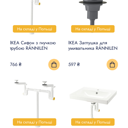
ДЕКОР
ОСВІТЛЕННЯ
КУЛІНАРНИЙ ТА
На складі у Польщі
На складі у Польщі
СТОЛОВИЙ ПОСУД
ІКЕА Сифон з гнучкою
ІКЕА Заглушка для
КУХНІ ТА КУХОННА
трубою RÄNNILEN
умивальника RÄNNILEN
ТЕХНІКА
766 ₴
597 ₴
ЛІЖКА ТА МАТРАЦИ
ДІТИ І НЕМОВЛЯТА
САНТЕХНІКА
ПРАННЯ ТА ПРИБИРАННЯ
DIY В ДОМАШНІХ УМОВАХ
На складі у Польщі
На складі у Польщі
РОЗУМНИЙ БУДИНОК