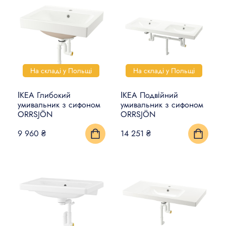
На складі у Польщі
На складі у Польщі
ІКЕА Глибокий
ІКЕА Подвійний
умивальник з сифоном
умивальник з сифоном
ORRSJÖN
ORRSJÖN
9 960 ₴
14 251 ₴