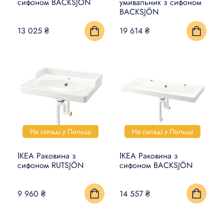
сифоном BACKSJÖN
умивальник з сифоном
BACKSJÖN
13 025 ₴
19 614 ₴
На складі у Польщі
На складі у Польщі
ІКЕА Раковина з
ІКЕА Раковина з
сифоном RUTSJÖN
сифоном BACKSJÖN
9 960 ₴
14 557 ₴