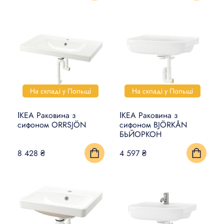
На складі у Польщі
На складі у Польщі
ІКЕА Раковина з
ІКЕА Раковина з
сифоном ORRSJÖN
сифоном BJÖRKÅN
БЬЙОРКОН
8 428 ₴
4 597 ₴