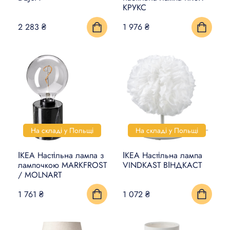
КРУКС
2 283 ₴
1 976 ₴
На складі у Польщі
На складі у Польщі
ІКЕА Настільна лампа з
ІКЕА Настільна лампа
лампочкою MARKFROST
VINDKAST ВІНДКАСТ
/ MOLNART
1 761 ₴
1 072 ₴