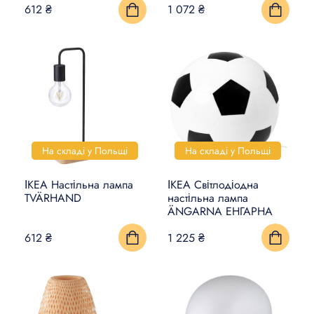
612 ₴
1 072 ₴
На складі у Польщі
На складі у Польщі
ІКЕА Настільна лампа
ІКЕА Світлодіодна
TVÄRHAND
настільна лампа
ÄNGARNA ЕНГАРНА
612 ₴
1 225 ₴