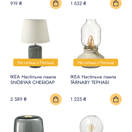
919 ₴
1 532 ₴
На складі у Польщі
На складі у Польщі
ІКЕА Настільна лампа
ІКЕА Настільна лампа
SNÖBYAR СНЕБЮАР
TÄRNABY ТЕРНАБІ
2 589 ₴
1 225 ₴