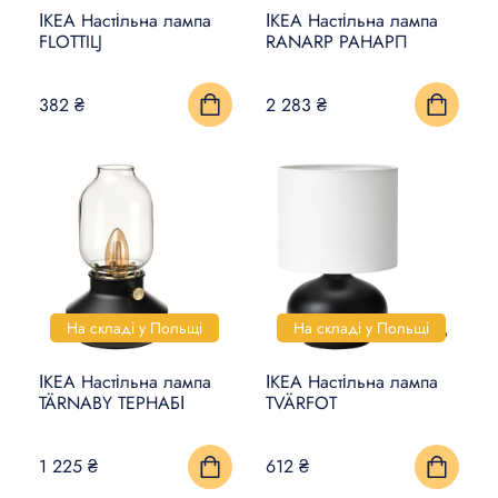
ІКЕА Настільна лампа
ІКЕА Настільна лампа
FLOTTILJ
RANARP РАНАРП
382 ₴
2 283 ₴
На складі у Польщі
На складі у Польщі
ІКЕА Настільна лампа
ІКЕА Настільна лампа
TÄRNABY ТЕРНАБІ
TVÄRFOT
1 225 ₴
612 ₴