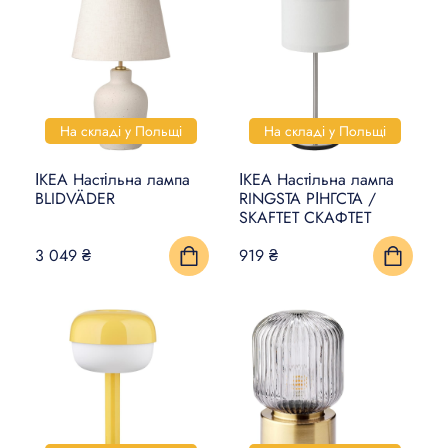
На складі у Польщі
На складі у Польщі
ІКЕА Настільна лампа
ІКЕА Настільна лампа
BLIDVÄDER
RINGSTA РІНГСТА /
SKAFTET СКАФТЕТ
3 049 ₴
919 ₴