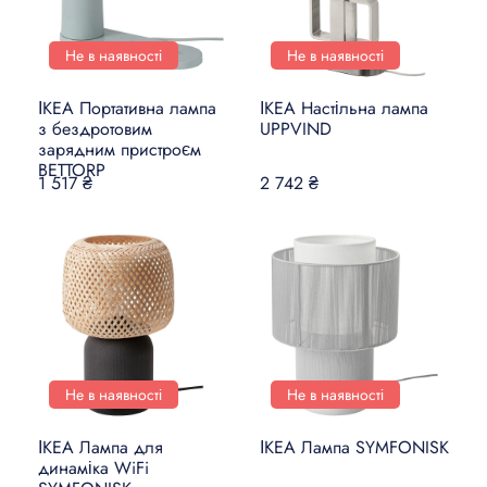
Не в наявності
Не в наявності
ІКЕА Портативна лампа
ІКЕА Настільна лампа
з бездротовим
UPPVIND
зарядним пристроєм
BETTORP
1 517 ₴
2 742 ₴
Не в наявності
Не в наявності
ІКЕА Лампа для
ІКЕА Лампа SYMFONISK
динаміка WiFi