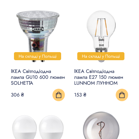
ДЕКОР
ОСВІТЛЕННЯ
КУЛІНАРНИЙ ТА
СТОЛОВИЙ ПОСУД
КУХНІ ТА КУХОННА
На складі у Польщі
На складі у Польщі
ТЕХНІКА
ЛІЖКА ТА МАТРАЦИ
ІКЕА Світлодіодна
ІКЕА Світлодіодна
лампа GU10 600 люмен
лампа E27 150 люмен
SOLHETTA
LUNNOM ЛУННОМ
ДІТИ І НЕМОВЛЯТА
306 ₴
153 ₴
САНТЕХНІКА
ПРАННЯ ТА ПРИБИРАННЯ
DIY В ДОМАШНІХ УМОВАХ
РОЗУМНИЙ БУДИНОК