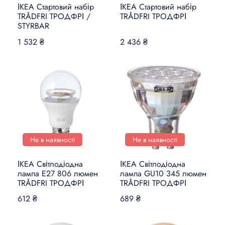
ІКЕА Стартовий набір
ІКЕА Стартовий набір
TRÅDFRI ТРОДФРІ /
TRÅDFRI ТРОДФРІ
STYRBAR
1 532 ₴
2 436 ₴
Не в наявності
Не в наявності
ІКЕА Світлодіодна
ІКЕА Світлодіодна
лампа E27 806 люмен
лампа GU10 345 люмен
TRÅDFRI ТРОДФРІ
TRÅDFRI ТРОДФРІ
612 ₴
689 ₴