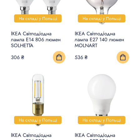
КИЛИМИ, ЦИНОВКИ ТА
На складі у Польщі
На складі у Польщі
ПІДЛОГИ
ІКЕА Світлодіодна
ІКЕА Світлодіодна
ПОБУТОВА ЕЛЕКТРОНІКА
лампа E14 806 люмен
лампа E27 140 люмен
SOLHETTA
MOLNART
ТОВАРИ ДЛЯ ТВАРИН
306 ₴
536 ₴
На складі у Польщі
На складі у Польщі
ІКЕА Світлодіодна
ІКЕА Світлодіодна