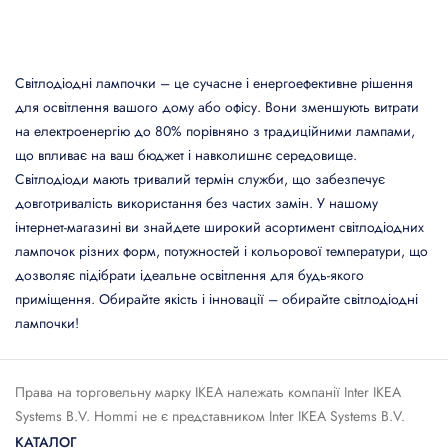
Світлодіодні лампочки – це сучасне і енергоефективне рішення
для освітлення вашого дому або офісу. Вони зменшують витрати
на електроенергію до 80% порівняно з традиційними лампами,
що впливає на ваш бюджет і навколишнє середовище.
Світлодіоди мають тривалий термін служби, що забезпечує
довготривалість використання без частих замін. У нашому
інтернет-магазині ви знайдете широкий асортимент світлодіодних
лампочок різних форм, потужностей і кольорової температури, що
дозволяє підібрати ідеальне освітлення для будь-якого
приміщення. Обирайте якість і інновації – обирайте світлодіодні
лампочки!
Права на торговельну марку IКЕА належать компанії Inter IKEA
Systems B.V. Hommi не є представником Inter IKEA Systems B.V.
КАТАЛОГ