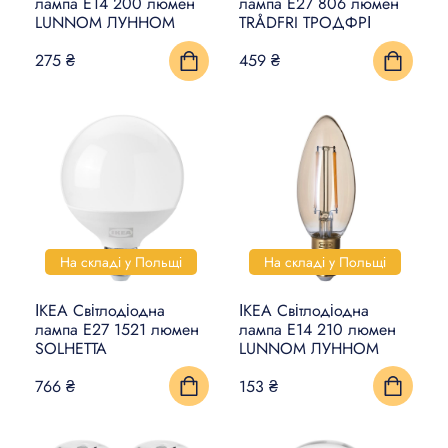
лампа E14 200 люмен
лампа E27 806 люмен
LUNNOM ЛУННОМ
TRÅDFRI ТРОДФРІ
275 ₴
459 ₴
На складі у Польщі
На складі у Польщі
ІКЕА Світлодіодна
ІКЕА Світлодіодна
лампа E27 1521 люмен
лампа E14 210 люмен
SOLHETTA
LUNNOM ЛУННОМ
766 ₴
153 ₴