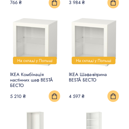
766 ₴
3 984 ₴
На складі у Польщі
На складі у Польщі
ІКЕА Комбінація
ІКЕА Шафа-вітрина
настінних шаф BESTÅ
BESTÅ БЕСТО
БЕСТО
5 210 ₴
4 597 ₴