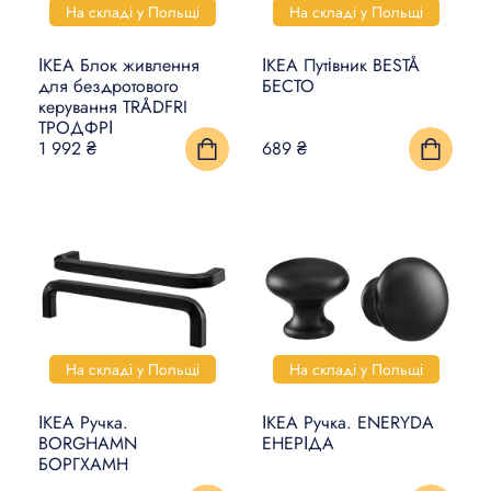
На складі у Польщі
На складі у Польщі
ІКЕА Блок живлення
ІКЕА Путівник BESTÅ
для бездротового
БЕСТО
керування TRÅDFRI
ТРОДФРІ
1 992 ₴
689 ₴
На складі у Польщі
На складі у Польщі
ІКЕА Ручка.
ІКЕА Ручка. ENERYDA
BORGHAMN
ЕНЕРІДА
БОРГХАМН