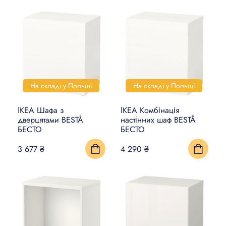
На складі у Польщі
На складі у Польщі
ІКЕА Шафа з
ІКЕА Комбінація
дверцятами BESTÅ
настінних шаф BESTÅ
БЕСТО
БЕСТО
3 677 ₴
4 290 ₴