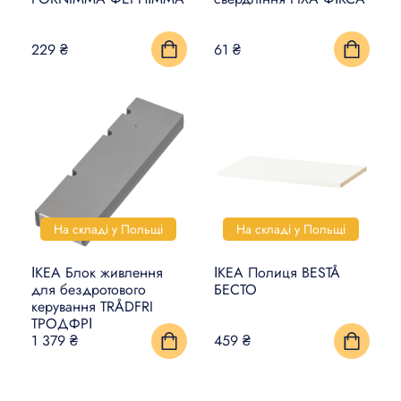
КИЛИМИ, ЦИНОВКИ ТА
229 ₴
61 ₴
ПІДЛОГИ
ПОБУТОВА ЕЛЕКТРОНІКА
ТОВАРИ ДЛЯ ТВАРИН
На складі у Польщі
На складі у Польщі
ІКЕА Блок живлення
ІКЕА Полиця BESTÅ
для бездротового
БЕСТО
керування TRÅDFRI
ТРОДФРІ
1 379 ₴
459 ₴