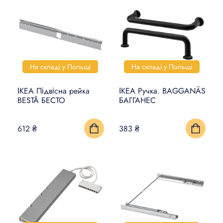
На складі у Польщі
На складі у Польщі
ІКЕА Підвісна рейка
ІКЕА Ручка. BAGGANÄS
BESTÅ БЕСТО
БАГГАНЕС
612 ₴
383 ₴