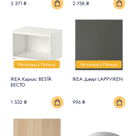
3 371 ₴
2 758 ₴
На складі у Польщі
На складі у Польщі
ІКЕА Каркас BESTÅ
ІКЕА Двері LAPPVIKEN
БЕСТО
1 532 ₴
996 ₴