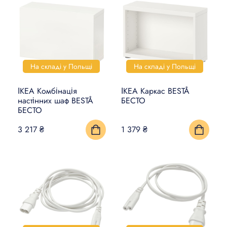
На складі у Польщі
На складі у Польщі
ІКЕА Комбінація
ІКЕА Каркас BESTÅ
настінних шаф BESTÅ
БЕСТО
БЕСТО
3 217 ₴
1 379 ₴