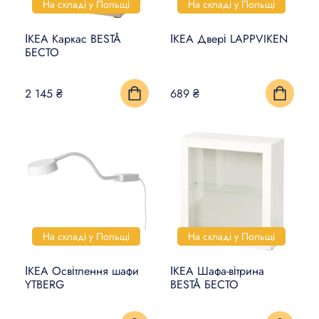
На складі у Польщі
На складі у Польщі
ІКЕА Каркас BESTÅ
ІКЕА Двері LAPPVIKEN
БЕСТО
2 145 ₴
689 ₴
На складі у Польщі
На складі у Польщі
ІКЕА Освітлення шафи
ІКЕА Шафа-вітрина
YTBERG
BESTÅ БЕСТО