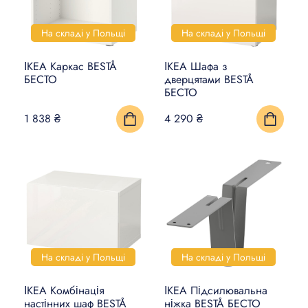
На складі у Польщі
На складі у Польщі
ІКЕА Каркас BESTÅ
ІКЕА Шафа з
БЕСТО
дверцятами BESTÅ
БЕСТО
1 838 ₴
4 290 ₴
На складі у Польщі
На складі у Польщі
ІКЕА Комбінація
ІКЕА Підсилювальна
настінних шаф BESTÅ
ніжка BESTÅ БЕСТО