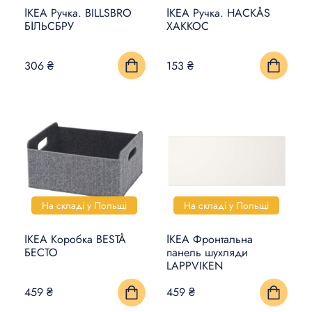
ІКЕА Ручка. BILLSBRO
ІКЕА Ручка. HACKÅS
БІЛЬСБРУ
ХАККОС
306 ₴
153 ₴
На складі у Польщі
На складі у Польщі
ІКЕА Коробка BESTÅ
ІКЕА Фронтальна
БЕСТО
панель шухляди
LAPPVIKEN
459 ₴
459 ₴