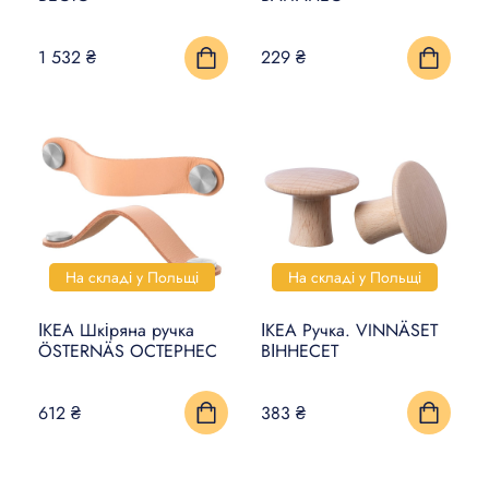
1 532 ₴
229 ₴
На складі у Польщі
На складі у Польщі
ІКЕА Шкіряна ручка
ІКЕА Ручка. VINNÄSET
ÖSTERNÄS ОСТЕРНЕС
ВІННЕСЕТ
612 ₴
383 ₴