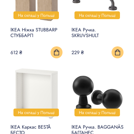
На складі у Польщі
На складі у Польщі
ІКЕА Ніжка STUBBARP
ІКЕА Ручка.
СТУББАРП
SKRUVSHULT
612 ₴
229 ₴
На складі у Польщі
На складі у Польщі
ІКЕА Каркас BESTÅ
ІКЕА Ручка. BAGGANÄS
БЕСТО
БАГГАНЕС