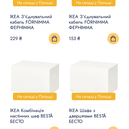
На складі у Польщі
На складі у Польщі
ІКЕА З'єднувальний
ІКЕА З'єднувальний
кабель FÖRNIMMA
кабель FÖRNIMMA
ФЕРНІММА
ФЕРНІММА
229 ₴
153 ₴
На складі у Польщі
На складі у Польщі
ІКЕА Комбінація
ІКЕА Шафа з
настінних шаф BESTÅ
дверцятами BESTÅ
БЕСТО
БЕСТО