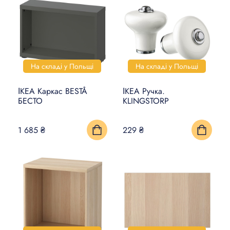
На складі у Польщі
На складі у Польщі
ІКЕА Каркас BESTÅ
ІКЕА Ручка.
БЕСТО
KLINGSTORP
1 685 ₴
229 ₴