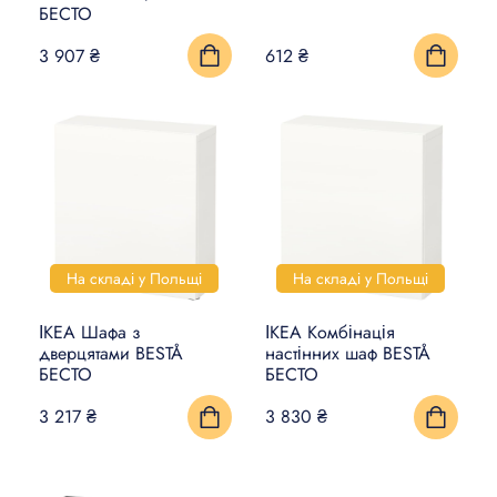
БЕСТО
3 907 ₴
612 ₴
На складі у Польщі
На складі у Польщі
ІКЕА Шафа з
ІКЕА Комбінація
дверцятами BESTÅ
настінних шаф BESTÅ
БЕСТО
БЕСТО
3 217 ₴
3 830 ₴