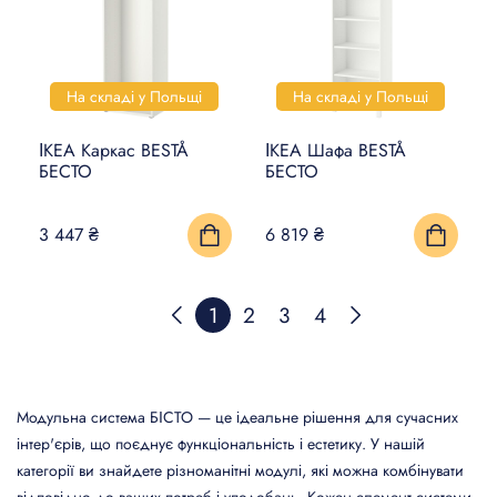
На складі у Польщі
На складі у Польщі
ІКЕА Каркас BESTÅ
ІКЕА Шафа BESTÅ
БЕСТО
БЕСТО
3 447 ₴
6 819 ₴
1
2
3
4
Модульна система БІСТО — це ідеальне рішення для сучасних
інтер'єрів, що поєднує функціональність і естетику. У нашій
категорії ви знайдете різноманітні модулі, які можна комбінувати
відповідно до ваших потреб і уподобань. Кожен елемент системи