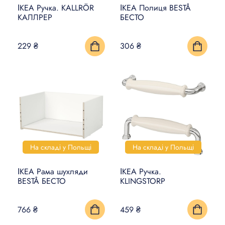
ІКЕА Ручка. KALLRÖR
ІКЕА Полиця BESTÅ
КАЛЛРЕР
БЕСТО
229 ₴
306 ₴
На складі у Польщі
На складі у Польщі
ІКЕА Рама шухляди
ІКЕА Ручка.
BESTÅ БЕСТО
KLINGSTORP
766 ₴
459 ₴