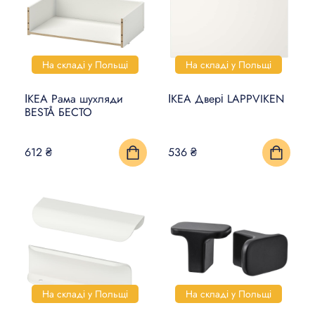
На складі у Польщі
На складі у Польщі
ІКЕА Рама шухляди
ІКЕА Двері LAPPVIKEN
BESTÅ БЕСТО
612 ₴
536 ₴
На складі у Польщі
На складі у Польщі