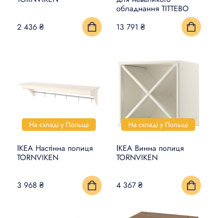
обладнання TITTEBO
КИЛИМИ, ЦИНОВКИ ТА
2 436 ₴
13 791 ₴
ПІДЛОГИ
ПОБУТОВА ЕЛЕКТРОНІКА
ТОВАРИ ДЛЯ ТВАРИН
На складі у Польщі
На складі у Польщі
ІКЕА Настінна полиця
ІКЕА Винна полиця
TORNVIKEN
TORNVIKEN
3 968 ₴
4 367 ₴