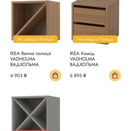
На складі у Польщі
На складі у Польщі
ІКЕА Винна полиця
ІКЕА Комод
VADHOLMA
VADHOLMA
ВАДХОЛЬМА
ВАДХОЛЬМА
4 903 ₴
6 895 ₴