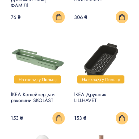
ФАМІЛІ
КИЛИМИ, ЦИНОВКИ ТА
76 ₴
306 ₴
ПІДЛОГИ
ПОБУТОВА ЕЛЕКТРОНІКА
ТОВАРИ ДЛЯ ТВАРИН
На складі у Польщі
На складі у Польщі
ІКЕА Контейнер для
ІКЕА Друшляк
раковини SKOLÄST
LILLHAVET
153 ₴
153 ₴