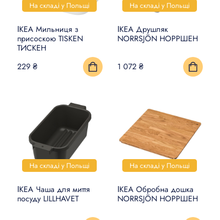
На складі у Польщі
На складі у Польщі
ІКЕА Мильниця з
ІКЕА Друшляк
присоскою TISKEN
NORRSJÖN НОРРШЕН
ТИСКЕН
229 ₴
1 072 ₴
На складі у Польщі
На складі у Польщі
ІКЕА Чаша для миття
ІКЕА Обробна дошка
посуду LILLHAVET
NORRSJÖN НОРРШЕН