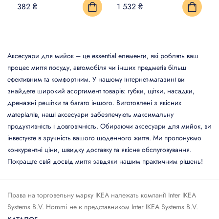
382 ₴
1 532 ₴
Аксесуари для мийок – це essential елементи, які роблять ваш
процес миття посуду, автомобіля чи інших предметів більш
ефективним та комфортним. У нашому інтернет-магазині ви
знайдете широкий асортимент товарів: губки, щітки, насадки,
дренажні решітки та багато іншого. Виготовлені з якісних
матеріалів, наші аксесуари забезпечують максимальну
продуктивність і довговічність. Обираючи аксесуари для мийок, ви
інвестуєте в зручність вашого щоденного життя. Ми пропонуємо
конкурентні ціни, швидку доставку та якісне обслуговування.
Покращте свій досвід миття завдяки нашим практичним рішень!
Права на торговельну марку IКЕА належать компанії Inter IKEA
Systems B.V. Hommi не є представником Inter IKEA Systems B.V.