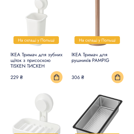
На складі у Польщі
На складі у Польщі
ІКЕА Тримач для зубних
ІКЕА Тримач для
щіток з присоскою
рушників PAMPIG
TISKEN ТИСКЕН
229 ₴
306 ₴