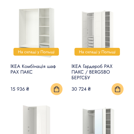
На складі у Польщі
На складі у Польщі
ІКЕА Комбінація шаф
ІКЕА Гардероб PAX
PAX ПАКС
ПАКС / BERGSBO
БЕРГСБУ
15 936 ₴
30 724 ₴