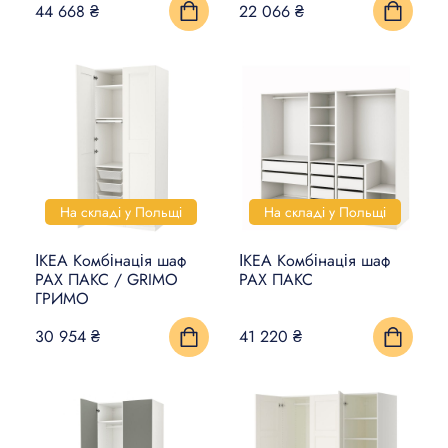
44 668 ₴
22 066 ₴
На складі у Польщі
На складі у Польщі
ІКЕА Комбінація шаф
ІКЕА Комбінація шаф
PAX ПАКС / GRIMO
PAX ПАКС
ГРИМО
30 954 ₴
41 220 ₴