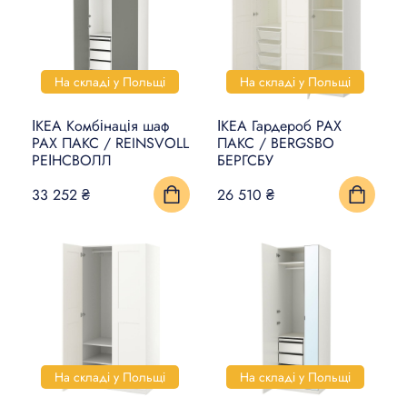
На складі у Польщі
На складі у Польщі
ІКЕА Комбінація шаф
ІКЕА Гардероб PAX
PAX ПАКС / REINSVOLL
ПАКС / BERGSBO
РЕІНСВОЛЛ
БЕРГСБУ
33 252 ₴
26 510 ₴
На складі у Польщі
На складі у Польщі