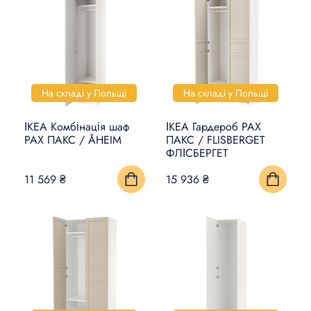
На складі у Польщі
На складі у Польщі
ІКЕА Комбінація шаф
ІКЕА Гардероб PAX
PAX ПАКС / ÅHEIM
ПАКС / FLISBERGET
ФЛІСБЕРГЕТ
11 569 ₴
15 936 ₴