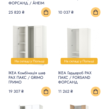
ФОРСАНД / ÅHEIM
25 820 ₴
10 037 ₴
На складі у Польщі
На складі у Польщі
ІКЕА Комбінація шаф
ІКЕА Гардероб PAX
PAX ПАКС / GRIMO
ПАКС / FORSAND
ГРИМО
ФОРСАНД
19 307 ₴
11 262 ₴