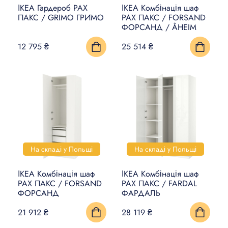
ІКЕА Гардероб PAX
ІКЕА Комбінація шаф
ПАКС / GRIMO ГРИМО
PAX ПАКС / FORSAND
ФОРСАНД / ÅHEIM
12 795 ₴
25 514 ₴
На складі у Польщі
На складі у Польщі
ІКЕА Комбінація шаф
ІКЕА Комбінація шаф
PAX ПАКС / FORSAND
PAX ПАКС / FARDAL
ФОРСАНД
ФАРДАЛЬ
21 912 ₴
28 119 ₴