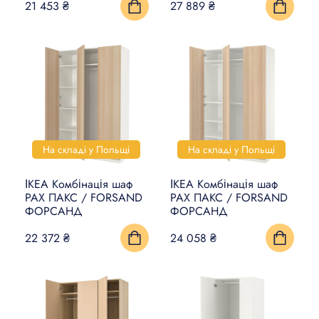
21 453 ₴
27 889 ₴
На складі у Польщі
На складі у Польщі
ІКЕА Комбінація шаф
ІКЕА Комбінація шаф
PAX ПАКС / FORSAND
PAX ПАКС / FORSAND
ФОРСАНД
ФОРСАНД
22 372 ₴
24 058 ₴