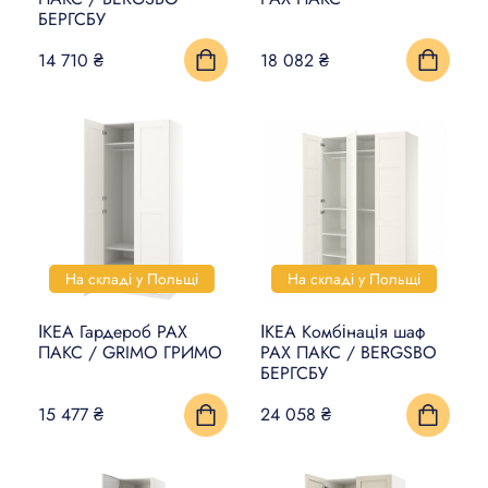
БЕРГСБУ
КИЛИМИ, ЦИНОВКИ ТА
14 710 ₴
18 082 ₴
ПІДЛОГИ
ПОБУТОВА ЕЛЕКТРОНІКА
ТОВАРИ ДЛЯ ТВАРИН
На складі у Польщі
На складі у Польщі
ІКЕА Гардероб PAX
ІКЕА Комбінація шаф
ПАКС / GRIMO ГРИМО
PAX ПАКС / BERGSBO
БЕРГСБУ
15 477 ₴
24 058 ₴