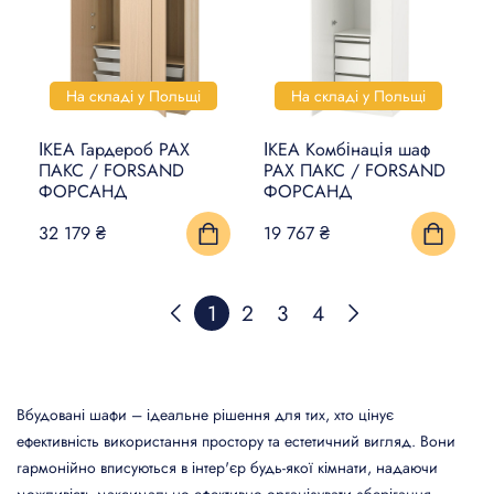
На складі у Польщі
На складі у Польщі
ІКЕА Гардероб PAX
ІКЕА Комбінація шаф
ПАКС / FORSAND
PAX ПАКС / FORSAND
ФОРСАНД
ФОРСАНД
32 179 ₴
19 767 ₴
1
2
3
4
Вбудовані шафи – ідеальне рішення для тих, хто цінує
ефективність використання простору та естетичний вигляд. Вони
гармонійно вписуються в інтер'єр будь-якої кімнати, надаючи
можливість максимально ефективно організувати зберігання