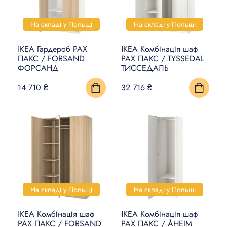
На складі у Польщі
На складі у Польщі
ІКЕА Гардероб PAX
ІКЕА Комбінація шаф
ПАКС / FORSAND
PAX ПАКС / TYSSEDAL
ФОРСАНД
ТИССЕДАЛЬ
14 710 ₴
32 716 ₴
На складі у Польщі
На складі у Польщі
ІКЕА Комбінація шаф
ІКЕА Комбінація шаф
PAX ПАКС / FORSAND
PAX ПАКС / ÅHEIM