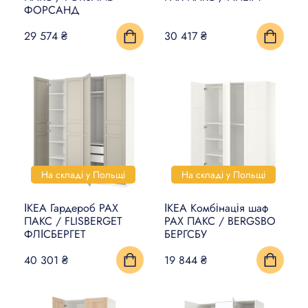
ФОРСАНД
29 574 ₴
30 417 ₴
На складі у Польщі
На складі у Польщі
ІКЕА Гардероб PAX
ІКЕА Комбінація шаф
ПАКС / FLISBERGET
PAX ПАКС / BERGSBO
ФЛІСБЕРГЕТ
БЕРГСБУ
40 301 ₴
19 844 ₴