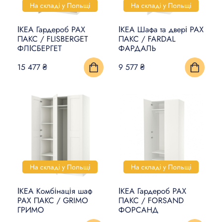
На складі у Польщі
На складі у Польщі
ІКЕА Гардероб PAX
ІКЕА Шафа та двері PAX
ПАКС / FLISBERGET
ПАКС / FARDAL
ФЛІСБЕРГЕТ
ФАРДАЛЬ
15 477 ₴
9 577 ₴
На складі у Польщі
На складі у Польщі
ІКЕА Комбінація шаф
ІКЕА Гардероб PAX
PAX ПАКС / GRIMO
ПАКС / FORSAND
ГРИМО
ФОРСАНД