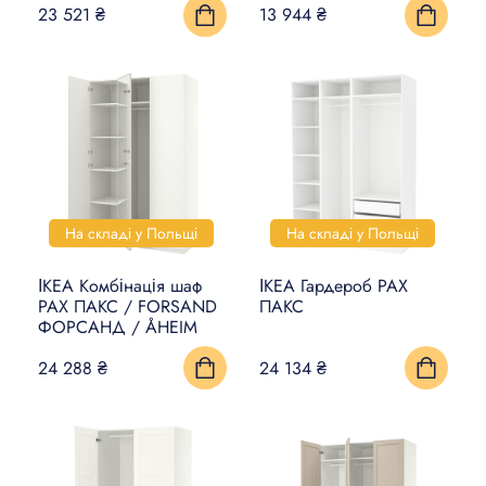
23 521 ₴
13 944 ₴
На складі у Польщі
На складі у Польщі
ІКЕА Комбінація шаф
ІКЕА Гардероб PAX
PAX ПАКС / FORSAND
ПАКС
ФОРСАНД / ÅHEIM
24 288 ₴
24 134 ₴