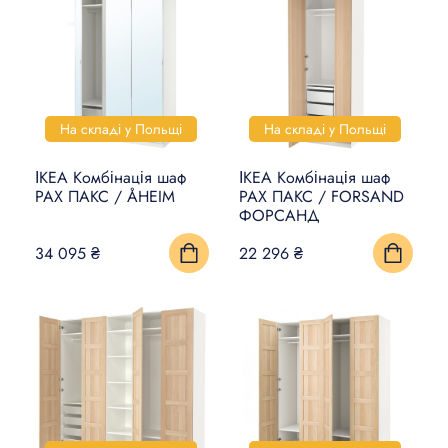
На складі у Польщі
На складі у Польщі
ІКЕА Комбінація шаф
ІКЕА Комбінація шаф
PAX ПАКС / ÅHEIM
PAX ПАКС / FORSAND
ФОРСАНД
34 095 ₴
22 296 ₴