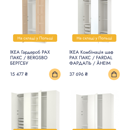
На складі у Польщі
На складі у Польщі
ІКЕА Гардероб PAX
ІКЕА Комбінація шаф
ПАКС / BERGSBO
PAX ПАКС / FARDAL
БЕРГСБУ
ФАРДАЛЬ / ÅHEIM
15 477 ₴
37 696 ₴