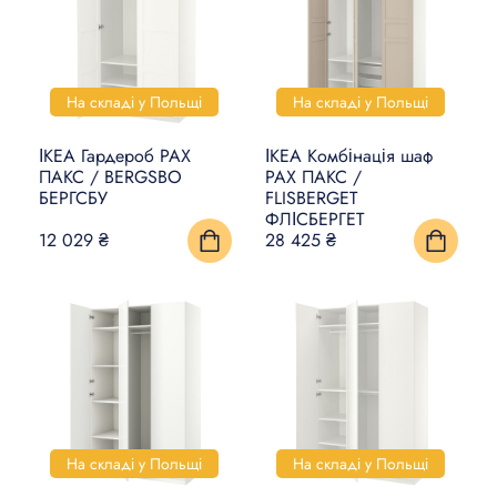
На складі у Польщі
На складі у Польщі
ІКЕА Гардероб PAX
ІКЕА Комбінація шаф
ПАКС / BERGSBO
PAX ПАКС /
БЕРГСБУ
FLISBERGET
ФЛІСБЕРГЕТ
12 029 ₴
28 425 ₴
На складі у Польщі
На складі у Польщі