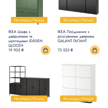
На складі у Польщі
На складі у Польщі
ІКЕА Шафа з
ІКЕА Поєднання з
дверцятами та
розсувними дверима
шухлядами IDÅSEN
GALANT ГАЛАНТ
ІДОСЕН
19 905 ₴
73 523 ₴
На складі у Польщі
На складі у Польщі