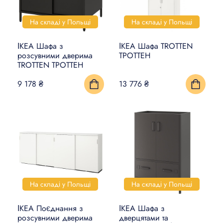
На складі у Польщі
На складі у Польщі
ІКЕА Шафа з
ІКЕА Шафа TROTTEN
розсувними дверима
ТРОТТЕН
TROTTEN ТРОТТЕН
9 178 ₴
13 776 ₴
На складі у Польщі
На складі у Польщі
ІКЕА Поєднання з
ІКЕА Шафа з
розсувними дверима
дверцятами та