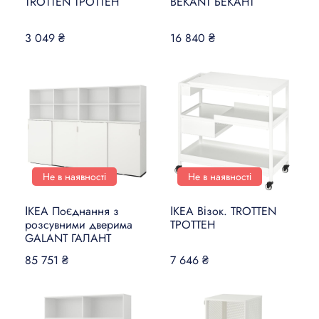
TROTTEN ТРОТТЕН
BEKANT БЕКАНТ
3 049 ₴
16 840 ₴
Не в наявності
Не в наявності
ІКЕА Поєднання з
ІКЕА Візок. TROTTEN
розсувними дверима
ТРОТТЕН
GALANT ГАЛАНТ
85 751 ₴
7 646 ₴