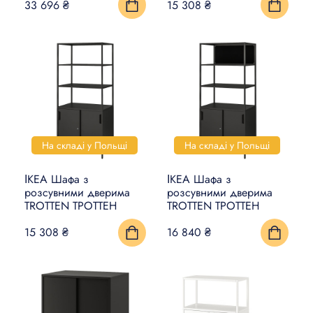
33 696 ₴
15 308 ₴
КИЛИМИ, ЦИНОВКИ ТА
ПІДЛОГИ
ПОБУТОВА ЕЛЕКТРОНІКА
ТОВАРИ ДЛЯ ТВАРИН
На складі у Польщі
На складі у Польщі
ІКЕА Шафа з
ІКЕА Шафа з
розсувними дверима
розсувними дверима
TROTTEN ТРОТТЕН
TROTTEN ТРОТТЕН
15 308 ₴
16 840 ₴