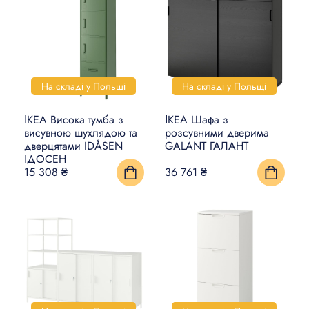
На складі у Польщі
На складі у Польщі
ІКЕА Висока тумба з
ІКЕА Шафа з
висувною шухлядою та
розсувними дверима
дверцятами IDÅSEN
GALANT ГАЛАНТ
ІДОСЕН
15 308 ₴
36 761 ₴