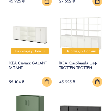
45 925 ₴
27 552 ₴
На складі у Польщі
На складі у Польщі
ІКЕА Стелаж GALANT
ІКЕА Комбінація шаф
ГАЛАНТ
TROTTEN ТРОТТЕН
55 104 ₴
45 925 ₴