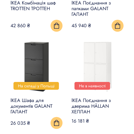
ІКЕА Комбінація шаф
ІКЕА Поєднання з
TROTTEN ТРОТТЕН
папками GALANT
ГАЛАНТ
42 860 ₴
45 940 ₴
На складі у Польщі
Не в наявності
ІКЕА Шафа для
ІКЕА Поєднання з
документів GALANT
дверима HÄLLAN
ГАЛАНТ
ХЕЛЛАН
16 181 ₴
26 035 ₴