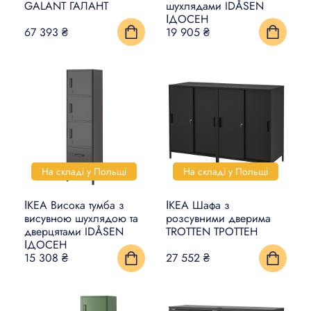
GALANT ГАЛАНТ
шухлядами IDÅSEN
ІДОСЕН
67 393 ₴
19 905 ₴
На складі у Польщі
На складі у Польщі
ІКЕА Висока тумба з
ІКЕА Шафа з
висувною шухлядою та
розсувними дверима
дверцятами IDÅSEN
TROTTEN ТРОТТЕН
ІДОСЕН
15 308 ₴
27 552 ₴