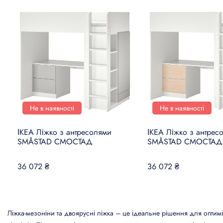
Не в наявності
Не в наявності
ІКЕА Ліжко з антресолями
ІКЕА Ліжко з антрес
SMÅSTAD СМОСТАД
SMÅSTAD СМОСТАД
36 072 ₴
36 072 ₴
Ліжка-мезоніни та двоярусні ліжка – це ідеальне рішення для оптимі