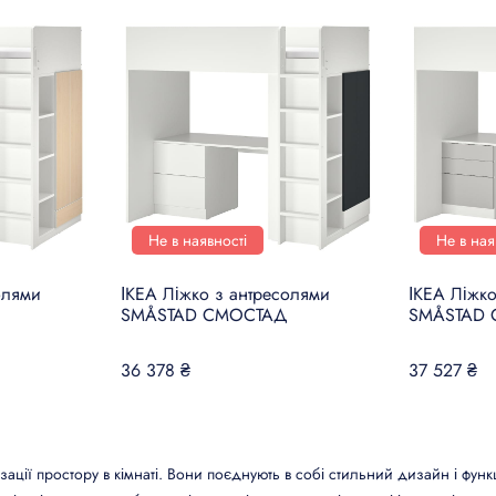
Не в наявності
Не в ная
олями
ІКЕА Ліжко з антресолями
ІКЕА Ліжк
SMÅSTAD СМОСТАД
SMÅSTAD
36 378 ₴
37 527 ₴
зації простору в кімнаті. Вони поєднують в собі стильний дизайн і фун