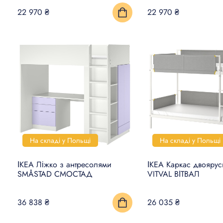
22 970 ₴
22 970 ₴
На складі у Польщі
На складі у Польщі
ІКЕА Ліжко з антресолями
ІКЕА Каркас двоярус
SMÅSTAD СМОСТАД
VITVAL ВІТВАЛ
36 838 ₴
26 035 ₴