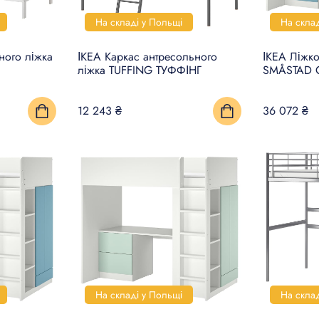
На складі у Польщі
На скла
ного ліжка
ІКЕА Каркас антресольного
ІКЕА Ліжк
ліжка TUFFING ТУФФІНГ
SMÅSTAD
12 243 ₴
36 072 ₴
На складі у Польщі
На скла