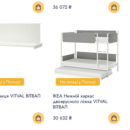
36 072 ₴
ді у Польщі
На складі у Польщі
ниця VITVAL ВІТВАЛ
ІКЕА Нижній каркас
двоярусного ліжка VITVAL
ВІТВАЛ
30 632 ₴