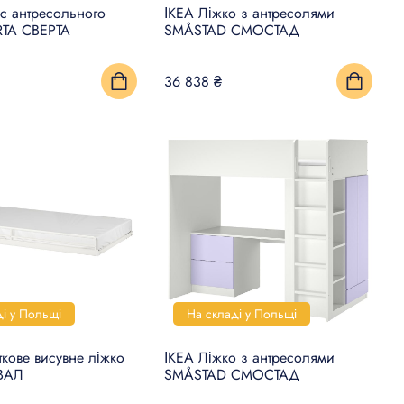
с антресольного
ІКЕА Ліжко з антресолями
RTA СВЕРТА
SMÅSTAD СМОСТАД
36 838 ₴
ді у Польщі
На складі у Польщі
кове висувне ліжко
ІКЕА Ліжко з антресолями
ТВАЛ
SMÅSTAD СМОСТАД