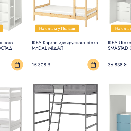
На складі у Польщі
На скла
льного
ІКЕА Каркас двоярусного ліжка
ІКЕА Ліжк
ОСТАД
MYDAL МІДАЛ
SMÅSTAD
15 308 ₴
36 838 ₴