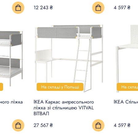
12 243 ₴
4 597 ₴
На складі у Польщі
На скла
ного ліжка
ІКЕА Каркас антресольного
ІКЕА Стіль
ліжка зі стільницею VITVAL
ВІТВАЛ
27 567 ₴
4 597 ₴