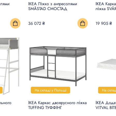
олями
ІКЕА Ліжко з антресолями
ІКЕА Карка
SMÅSTAD СМОСТАД
ліжка SVÄ
36 072 ₴
19 905 ₴
На складі у Польщі
На скла
льного
ІКЕА Каркас двоярусного ліжка
ІКЕА Додат
TUFFING ТУФФІНГ
VITVAL ВІ