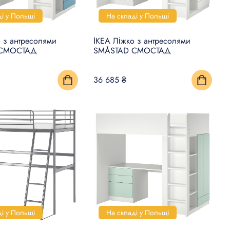
ді у Польщі
На складі у Польщі
о з антресолями
ІКЕА Ліжко з антресолями
 СМОСТАД
SMÅSTAD СМОСТАД
36 685 ₴
ді у Польщі
На складі у Польщі