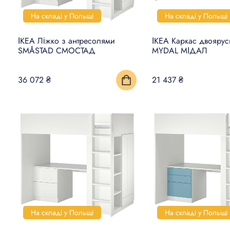
На складі у Польщі
На складі у Польщі
ІКЕА Ліжко з антресолями
ІКЕА Каркас двоярус
SMÅSTAD СМОСТАД
MYDAL МІДАЛ
36 072 ₴
21 437 ₴
На складі у Польщі
На складі у Польщі