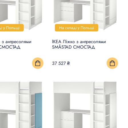
ді у Польщі
На складі у Польщі
о з антресолями
ІКЕА Ліжко з антресолями
 СМОСТАД
SMÅSTAD СМОСТАД
37 527 ₴