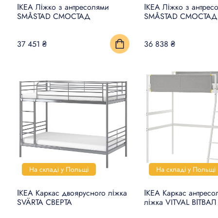
ІКЕА Ліжко з антресолями
ІКЕА Ліжко з антрес
SMÅSTAD СМОСТАД
SMÅSTAD СМОСТАД
37 451 ₴
36 838 ₴
На складі у Польщі
На складі у Польщі
ІКЕА Каркас двоярусного ліжка
ІКЕА Каркас антресо
SVÄRTA СВЕРТА
ліжка VITVAL ВІТВАЛ