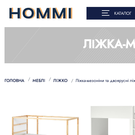
КАТАЛОГ
ЛІЖКА-М
ГОЛОВНА
МЕБЛІ
ЛІЖКО
Ліжка-мезоніни та двоярусні лі