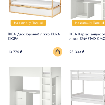
На складі у Польщі
На складі у Польщі
ІКЕА Двостороннє ліжко KURA
ІКЕА Каркас антресо
КЮРА
ліжка SMÅSTAD СМ
13 776 ₴
28 333 ₴