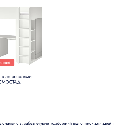
вності
о з антресолями
 СМОСТАД
кціональність, забезпечуючи комфортний відпочинок для дітей і