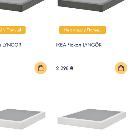
ді у Польщі
На складі у Польщі
л LYNGÖR
ІКЕА Чохол LYNGÖR
2 298 ₴