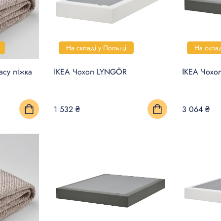
На складі у Польщі
На скла
асу ліжка
ІКЕА Чохол LYNGÖR
ІКЕА Чохо
1 532 ₴
3 064 ₴