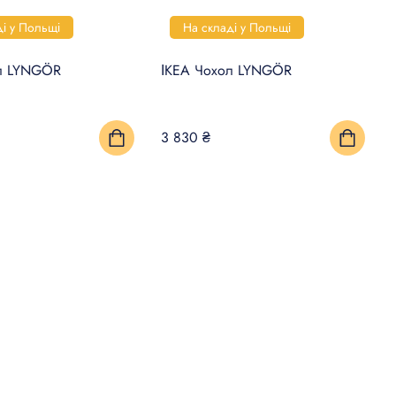
ді у Польщі
На складі у Польщі
л LYNGÖR
ІКЕА Чохол LYNGÖR
3 830 ₴