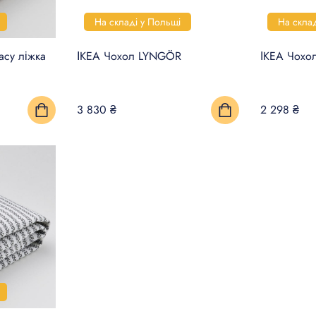
На складі у Польщі
На скла
асу ліжка
ІКЕА Чохол LYNGÖR
ІКЕА Чохо
3 830 ₴
2 298 ₴