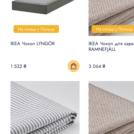
На складі у Польщі
На складі у Польщі
ІКЕА Чохол LYNGÖR
ІКЕА Чохол для карк
RAMNEFJÄLL
1 532 ₴
3 064 ₴