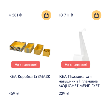
4 581 ₴
10 711 ₴
Не в наявності
Не в наявності
ІКЕА Коробка LYSMASK
ІКЕА Підставка для
навушників і планшета
MÖJLIGHET МЕЙЛІГХЕТ
459 ₴
229 ₴