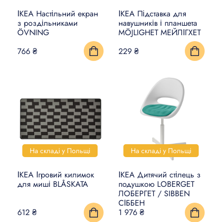
ІКЕА Настільний екран
ІКЕА Підставка для
КИЛИМИ, ЦИНОВКИ ТА
з роздільниками
навушників і планшета
ÖVNING
MÖJLIGHET МЕЙЛІГХЕТ
ПІДЛОГИ
766 ₴
229 ₴
ПОБУТОВА ЕЛЕКТРОНІКА
ТОВАРИ ДЛЯ ТВАРИН
На складі у Польщі
На складі у Польщі
ІКЕА Ігровий килимок
ІКЕА Дитячий стілець з
для миші BLÅSKATA
подушкою LOBERGET
ЛОБЕРГЕТ / SIBBEN
СІББЕН
612 ₴
1 976 ₴