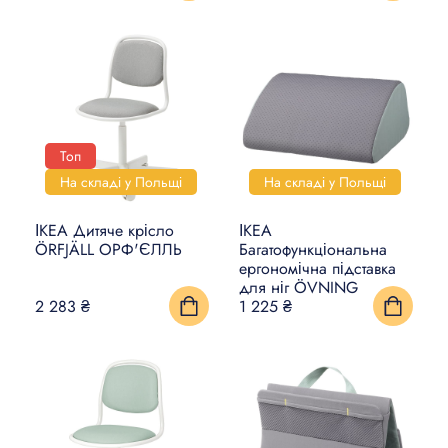
Топ
На складі у Польщі
На складі у Польщі
ІКЕА Дитяче крісло
ІКЕА
ÖRFJÄLL ОРФ'ЄЛЛЬ
Багатофункціональна
ергономічна підставка
для ніг ÖVNING
2 283 ₴
1 225 ₴