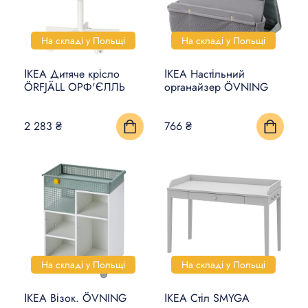
На складі у Польщі
На складі у Польщі
ІКЕА Дитяче крісло
ІКЕА Настільний
ÖRFJÄLL ОРФ'ЄЛЛЬ
органайзер ÖVNING
2 283 ₴
766 ₴
На складі у Польщі
На складі у Польщі
ІКЕА Візок. ÖVNING
ІКЕА Стіл SMYGA