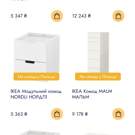
5 347 ₴
12 243 ₴
На складі у Польщі
На складі у Польщі
ІКЕА Модульний комод
ІКЕА Комод MALM
NORDLI НОРДЛІ
МАЛЬМ
5 363 ₴
9 178 ₴