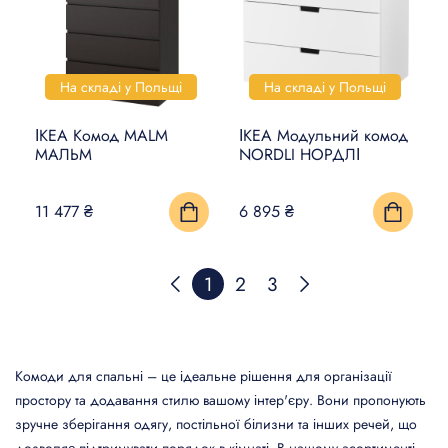
На складі у Польщі
На складі у Польщі
ІКЕА Комод MALM
ІКЕА Модульний комод
МАЛЬМ
NORDLI НОРДЛІ
11 477 ₴
6 895 ₴
1
2
3
Комоди для спальні – це ідеальне рішення для організації
простору та додавання стилю вашому інтер'єру. Вони пропонують
зручне зберігання одягу, постільної білизни та інших речей, що
дозволяє підтримувати порядок в кімнаті. В нашому асортименті