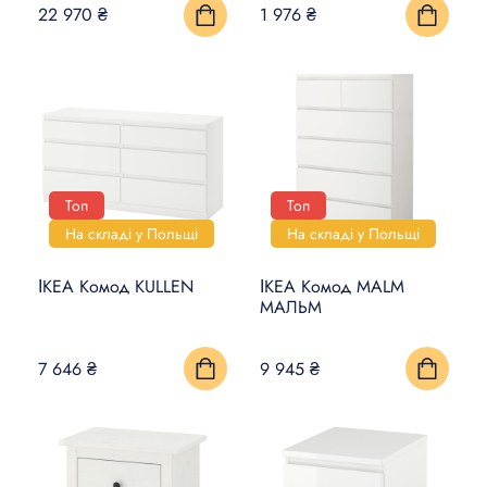
22 970 ₴
1 976 ₴
Топ
Топ
На складі у Польщі
На складі у Польщі
ІКЕА Комод KULLEN
ІКЕА Комод MALM
МАЛЬМ
7 646 ₴
9 945 ₴