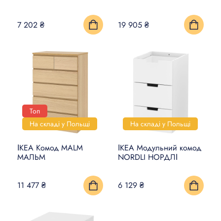
7 202 ₴
19 905 ₴
Топ
На складі у Польщі
На складі у Польщі
ІКЕА Комод MALM
ІКЕА Модульний комод
МАЛЬМ
NORDLI НОРДЛІ
11 477 ₴
6 129 ₴