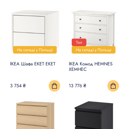
Топ
На складі у Польщі
На складі у Польщі
ІКЕА Шафа EKET ЕКЕТ
ІКЕА Комод HEMNES
ХЕМНЕС
3 754 ₴
13 776 ₴