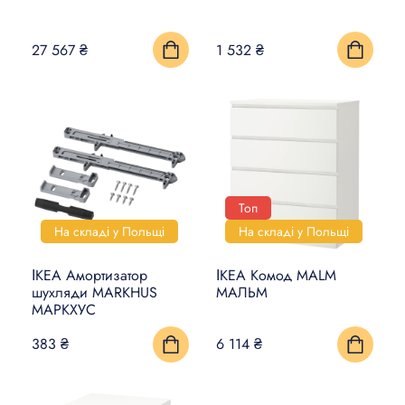
КИЛИМИ, ЦИНОВКИ ТА
27 567 ₴
1 532 ₴
ПІДЛОГИ
ПОБУТОВА ЕЛЕКТРОНІКА
ТОВАРИ ДЛЯ ТВАРИН
Топ
На складі у Польщі
На складі у Польщі
ІКЕА Амортизатор
ІКЕА Комод MALM
шухляди MARKHUS
МАЛЬМ
МАРКХУС
383 ₴
6 114 ₴