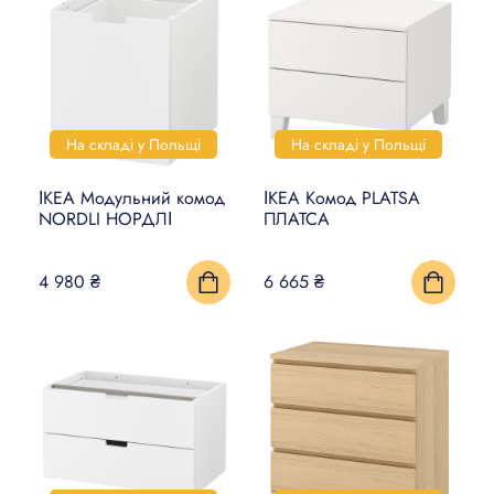
На складі у Польщі
На складі у Польщі
ІКЕА Модульний комод
ІКЕА Комод PLATSA
NORDLI НОРДЛІ
ПЛАТСА
4 980 ₴
6 665 ₴