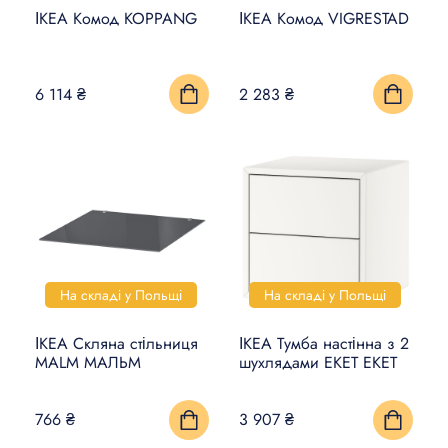
ІКЕА Комод KOPPANG
ІКЕА Комод VIGRESTAD
6 114 ₴
2 283 ₴
На складі у Польщі
На складі у Польщі
ІКЕА Скляна стільниця
ІКЕА Тумба настінна з 2
MALM МАЛЬМ
шухлядами EKET ЕКЕТ
766 ₴
3 907 ₴