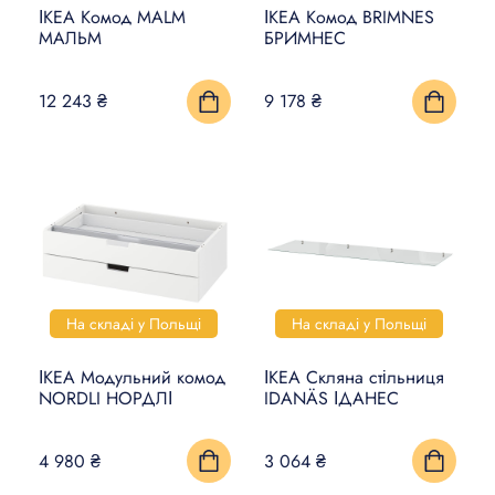
ІКЕА Комод MALM
ІКЕА Комод BRIMNES
МАЛЬМ
БРИМНЕС
12 243 ₴
9 178 ₴
На складі у Польщі
На складі у Польщі
ІКЕА Модульний комод
ІКЕА Скляна стільниця
NORDLI НОРДЛІ
IDANÄS ІДАНЕС
4 980 ₴
3 064 ₴