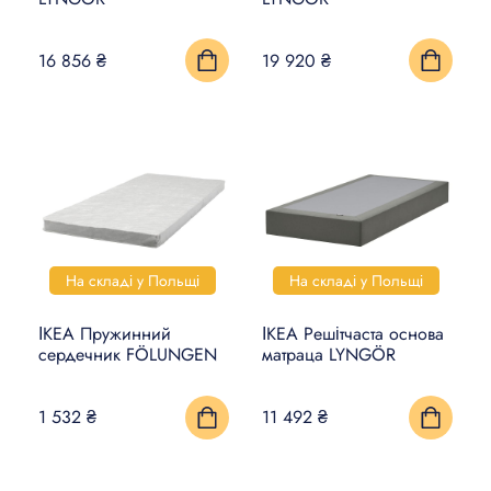
КИЛИМИ, ЦИНОВКИ ТА
16 856 ₴
19 920 ₴
ПІДЛОГИ
ПОБУТОВА ЕЛЕКТРОНІКА
ТОВАРИ ДЛЯ ТВАРИН
На складі у Польщі
На складі у Польщі
ІКЕА Пружинний
ІКЕА Решітчаста основа
сердечник FÖLUNGEN
матраца LYNGÖR
1 532 ₴
11 492 ₴