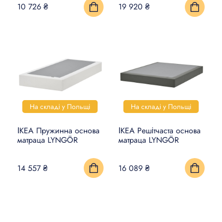
10 726 ₴
19 920 ₴
На складі у Польщі
На складі у Польщі
ІКЕА Пружинна основа
ІКЕА Решітчаста основа
матраца LYNGÖR
матраца LYNGÖR
14 557 ₴
16 089 ₴