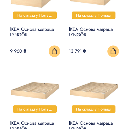
ДЕКОР
ОСВІТЛЕННЯ
На складі у Польщі
На складі у Польщі
КУЛІНАРНИЙ ТА
ІКЕА Основа матраца
ІКЕА Основа матраца
СТОЛОВИЙ ПОСУД
LYNGÖR
LYNGÖR
КУХНІ ТА КУХОННА
9 960 ₴
13 791 ₴
ТЕХНІКА
ЛІЖКА ТА МАТРАЦИ
ДІТИ І НЕМОВЛЯТА
САНТЕХНІКА
ПРАННЯ ТА ПРИБИРАННЯ
На складі у Польщі
На складі у Польщі
DIY В ДОМАШНІХ УМОВАХ
ІКЕА Основа матраца
ІКЕА Основа матраца
LYNGÖR
LYNGÖR
РОЗУМНИЙ БУДИНОК