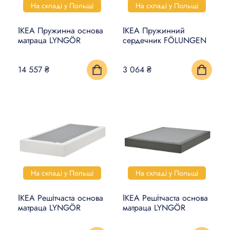
На складі у Польщі
На складі у Польщі
ІКЕА Пружинна основа
ІКЕА Пружинний
матраца LYNGÖR
сердечник FÖLUNGEN
14 557 ₴
3 064 ₴
На складі у Польщі
На складі у Польщі
ІКЕА Решітчаста основа
ІКЕА Решітчаста основа
матраца LYNGÖR
матраца LYNGÖR