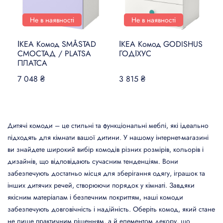
Не в наявності
Не в наявності
ІКЕА Комод SMÅSTAD
ІКЕА Комод GODISHUS
СМОСТАД / PLATSA
ГОДІХУС
ПЛАТСА
7 048 ₴
3 815 ₴
Дитячі комоди – це стильні та функціональні меблі, які ідеально
підходять для кімнати вашої дитини. У нашому інтернет-магазині
ви знайдете широкий вибір комодів різних розмірів, кольорів і
дизайнів, що відповідають сучасним тенденціям. Вони
забезпечують достатньо місця для зберігання одягу, іграшок та
інших дитячих речей, створюючи порядок у кімнаті. Завдяки
якісним матеріалам і безпечним покриттям, наші комоди
забезпечують довговічність і надійність. Оберіть комод, який стане
не лише практичним рішенням, а й елементом декору, що