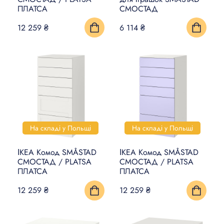
ПЛАТСА
СМОСТАД
КИЛИМИ, ЦИНОВКИ ТА
12 259 ₴
6 114 ₴
ПІДЛОГИ
ПОБУТОВА ЕЛЕКТРОНІКА
ТОВАРИ ДЛЯ ТВАРИН
На складі у Польщі
На складі у Польщі
ІКЕА Комод SMÅSTAD
ІКЕА Комод SMÅSTAD
СМОСТАД / PLATSA
СМОСТАД / PLATSA
ПЛАТСА
ПЛАТСА
12 259 ₴
12 259 ₴