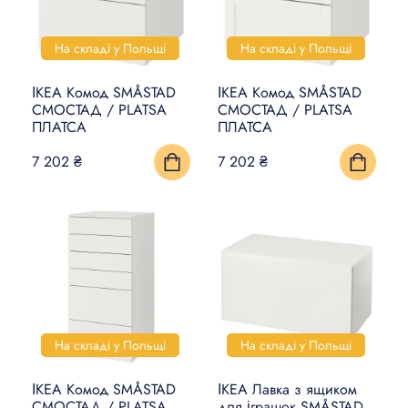
ДЕКОР
ОСВІТЛЕННЯ
На складі у Польщі
На складі у Польщі
КУЛІНАРНИЙ ТА
ІКЕА Комод SMÅSTAD
ІКЕА Комод SMÅSTAD
СТОЛОВИЙ ПОСУД
СМОСТАД / PLATSA
СМОСТАД / PLATSA
ПЛАТСА
ПЛАТСА
КУХНІ ТА КУХОННА
7 202 ₴
7 202 ₴
ТЕХНІКА
ЛІЖКА ТА МАТРАЦИ
ДІТИ І НЕМОВЛЯТА
САНТЕХНІКА
ПРАННЯ ТА ПРИБИРАННЯ
На складі у Польщі
На складі у Польщі
DIY В ДОМАШНІХ УМОВАХ
ІКЕА Комод SMÅSTAD
ІКЕА Лавка з ящиком
СМОСТАД / PLATSA
для іграшок SMÅSTAD
РОЗУМНИЙ БУДИНОК