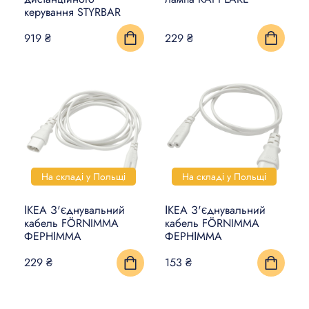
керування STYRBAR
КИЛИМИ, ЦИНОВКИ ТА
919 ₴
229 ₴
ПІДЛОГИ
ПОБУТОВА ЕЛЕКТРОНІКА
ТОВАРИ ДЛЯ ТВАРИН
На складі у Польщі
На складі у Польщі
ІКЕА З'єднувальний
ІКЕА З'єднувальний
кабель FÖRNIMMA
кабель FÖRNIMMA
ФЕРНІММА
ФЕРНІММА
229 ₴
153 ₴