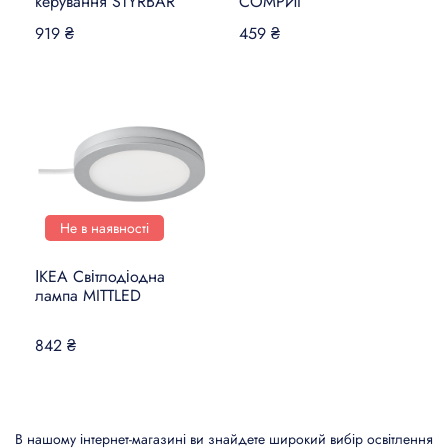
керування STYRBAR
СОМРИГ
919 ₴
459 ₴
Не в наявності
ІКЕА Світлодіодна
лампа MITTLED
842 ₴
В нашому інтернет-магазині ви знайдете широкий вибір освітлення