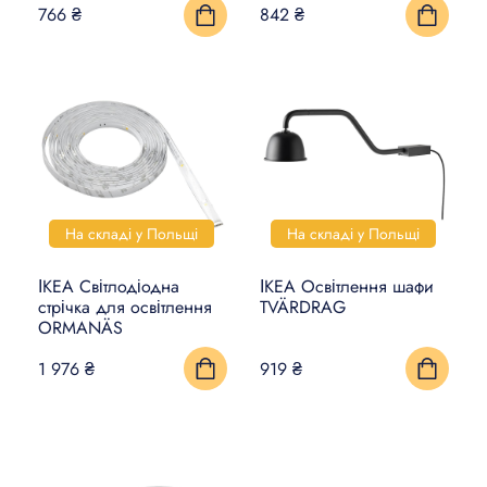
766 ₴
842 ₴
На складі у Польщі
На складі у Польщі
ІКЕА Світлодіодна
ІКЕА Освітлення шафи
стрічка для освітлення
TVÄRDRAG
ORMANÄS
1 976 ₴
919 ₴