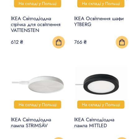
На складі у Польщі
На складі у Польщі
ІКЕА Світлодіодна
ІКЕА Освітлення шафи
стрічка для освітлення
YTBERG
VATTENSTEN
612 ₴
766 ₴
На складі у Польщі
На складі у Польщі
ІКЕА Світлодіодна
ІКЕА Світлодіодна
лампа STRIMSÄV
лампа MITTLED