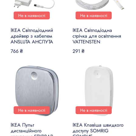
Не в наявності
Не в наявності
ІКЕА Світлодіодний
ІКЕА Світлодіодна
драйвер з кабелем
стрічка для освітлення
ANSLUTA АНСЛУТА
VATTENSTEN
766 ₴
291 ₴
Не в наявності
Не в наявності
ІКЕА Пульт
ІКЕА Клавіша швидкого
дистанційного
доступу SOMRIG