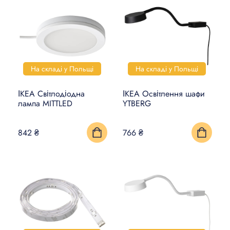
На складі у Польщі
На складі у Польщі
ІКЕА Світлодіодна
ІКЕА Освітлення шафи
лампа MITTLED
YTBERG
842 ₴
766 ₴