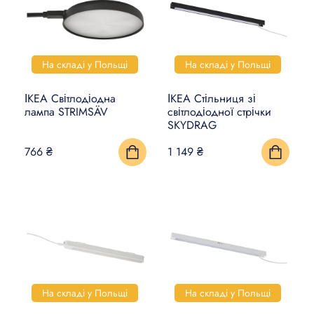
На складі у Польщі
На складі у Польщі
ІКЕА Світлодіодна
ІКЕА Стільниця зі
лампа STRIMSÄV
світлодіодної стрічки
SKYDRAG
766 ₴
1 149 ₴
На складі у Польщі
На складі у Польщі