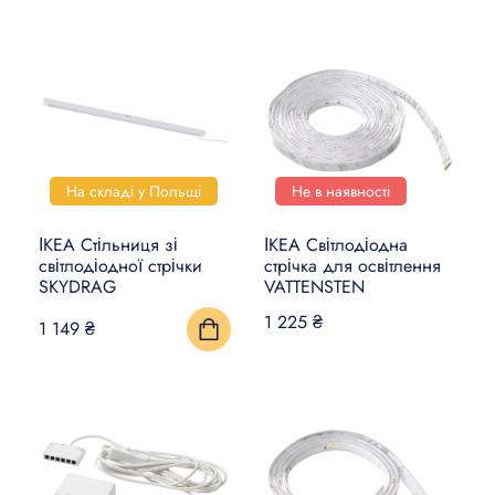
На складі у Польщі
Не в наявності
ІКЕА Стільниця зі
ІКЕА Світлодіодна
світлодіодної стрічки
стрічка для освітлення
SKYDRAG
VATTENSTEN
1 225 ₴
1 149 ₴