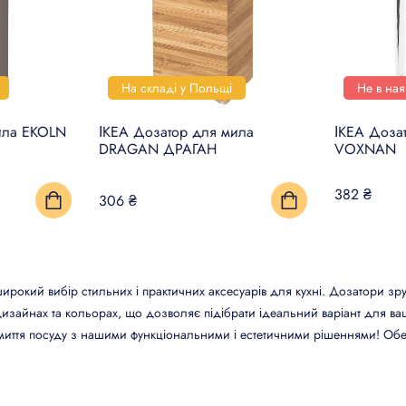
На складі у Польщі
Не в ная
ила EKOLN
ІКЕА Дозатор для мила
ІКЕА Доза
DRAGAN ДРАГАН
VOXNAN
382 ₴
306 ₴
ирокий вибір стильних і практичних аксесуарів для кухні. Дозатори зр
зайнах та кольорах, що дозволяє підібрати ідеальний варіант для вашого
миття посуду з нашими функціональними і естетичними рішеннями! Обер