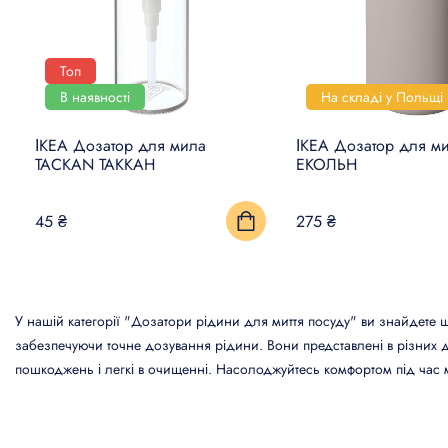
Топ
В наявності
На складі у Польщі
ІКЕА Дозатор для мила
ІКЕА Дозатор для м
TACKAN ТАККАН
ЕКОЛЬН
45 ₴
275 ₴
У нашій категорії "Дозатори рідини для миття посуду" ви знайдете ш
забезпечуючи точне дозування рідини. Вони представлені в різних ди
пошкоджень і легкі в очищенні. Насолоджуйтесь комфортом під час 