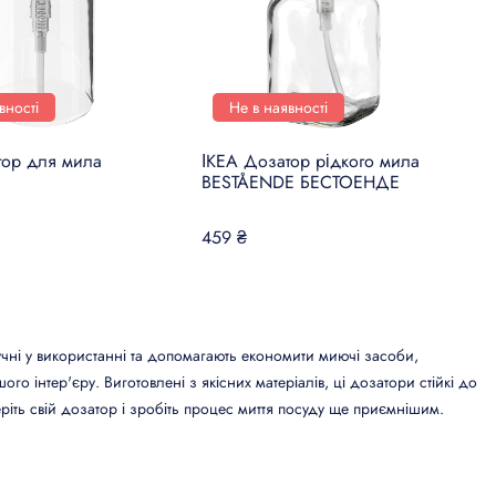
вності
Не в наявності
тор для мила
ІКЕА Дозатор рідкого мила
BESTÅENDE БЕСТОЕНДЕ
459 ₴
учні у використанні та допомагають економити миючі засоби,
 інтер'єру. Виготовлені з якісних матеріалів, ці дозатори стійкі до
іть свій дозатор і зробіть процес миття посуду ще приємнішим.