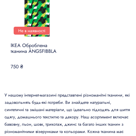
ДЕКОР
ОСВІТЛЕННЯ
КУЛІНАРНИЙ ТА
Не в наявності
СТОЛОВИЙ ПОСУД
ІКЕА Оброблена
КУХНІ ТА КУХОННА
тканина ÄNGSFIBBLA
ТЕХНІКА
750 ₴
ЛІЖКА ТА МАТРАЦИ
ДІТИ І НЕМОВЛЯТА
У нашому інтернет-магазині представлені різноманітні тканини, які
САНТЕХНІКА
задовольнять будь-які потреби. Ви знайдете натуральні,
ПРАННЯ ТА ПРИБИРАННЯ
синтетичні та змішані матеріали, що ідеально підходять для шиття
одягу, домашнього текстилю та декору. Наш асортимент включає
DIY В ДОМАШНІХ УМОВАХ
бавовну, льон, шовк, трикотаж, джинс та багато інших тканин з
різноманітними візерунками та кольорами. Кожна тканина має
РОЗУМНИЙ БУДИНОК