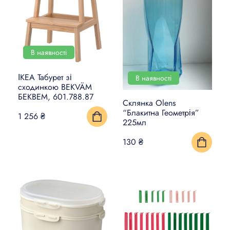
В наявності
ІКЕА Табурет зі
В наявності
сходинкою BEKVÄM
БЕКВЕМ, 601.788.87
Склянка Olens
“Блакитна Геометрія”
1 256 ₴
225мл
130 ₴