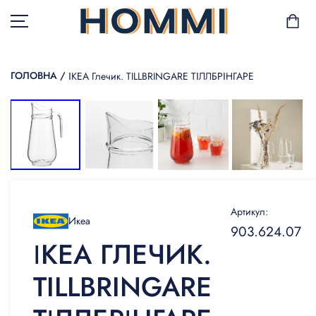
ГОЛОВНА
/
ІКЕА Глечик. TILLBRINGARE ТІЛЛБРІНГАРЕ
В НАЯВНОСТІ
САД І БАЛКОН
ЗБЕРІГАННЯ ТА
ОРГАНІЗАЦІЯ
Артикул:
Икеа
МЕБЛІ
903.624.07
ІКЕА ГЛЕЧИК.
ТЕКСТИЛЬ
TILLBRINGARE
ГОРЩИКИ І РОСЛИНИ