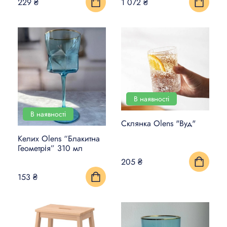
229 ₴
1 072 ₴
В наявності
В наявності
Склянка Olens "Вуд"
Келих Olens “Блакитна
Геометрія” 310 мл
205 ₴
153 ₴