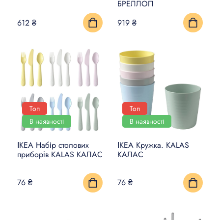
БРЕЛЛОП
612 ₴
919 ₴
Топ
Топ
В наявності
В наявності
ІКЕА Набір столових
ІКЕА Кружка. KALAS
приборів KALAS КАЛАС
КАЛАС
76 ₴
76 ₴