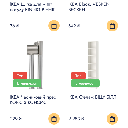
ІКЕА Щітка для миття
ІКЕА Візок. VESKEN
посуду RINNIG РІННІГ
ВЕСКЕН
76 ₴
842 ₴
Топ
Топ
В наявності
В наявності
ІКЕА Часниковий прес
ІКЕА Стелаж BILLY БІЛЛІ
KONCIS КОНСИС
229 ₴
2 283 ₴