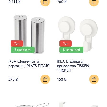
6 114 ₴
766 ₴
Топ
Топ
В наявності
В наявності
ІКЕА Сільнички та
ІКЕА Вішалка з
перечниці PLATS ПЛАТС
присоскою TISKEN
ТИСКЕН
275 ₴
153 ₴