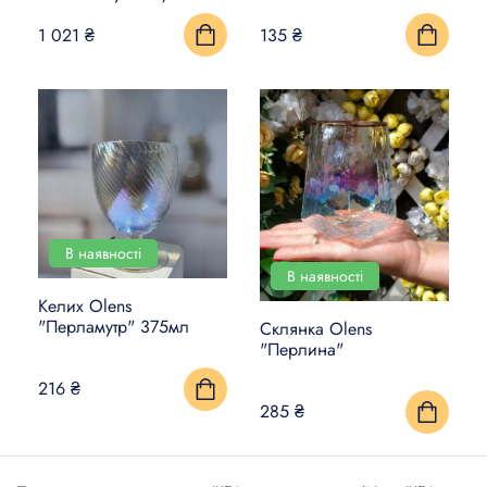
1 021 ₴
135 ₴
В наявності
В наявності
Келих Olens
"Перламутр" 375мл
Склянка Olens
"Перлина"
216 ₴
285 ₴