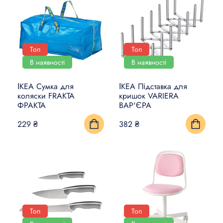
Топ
Топ
В наявності
В наявності
ІКЕА Сумка для
ІКЕА Підставка для
коляски FRAKTA
кришок VARIERA
ФРАКТА
ВАР'ЄРА
229 ₴
382 ₴
Топ
Топ