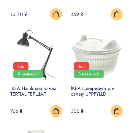
10 711 ₴
459 ₴
Топ
Топ
В наявності
В наявності
ІКЕА Настільна лампа
ІКЕА Центрифуга для
TERTIAL ТЕРЦІАЛ
салату UPPFYLLD
766 ₴
306 ₴