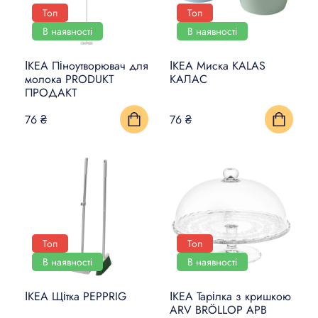
Топ
Топ
В наявності
В наявності
ІКЕА Піноутворювач для
ІКЕА Миска KALAS
молока PRODUKT
КАЛАС
ПРОДАКТ
76 ₴
76 ₴
Топ
Топ
В наявності
В наявності
ІКЕА Щітка PEPPRIG
ІКЕА Тарілка з кришкою
ARV BRÖLLOP АРВ