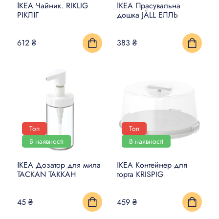
ІКЕА Чайник. RIKLIG
ІКЕА Прасувальна
РІКЛІГ
дошка JÄLL ЕЛЛЬ
612 ₴
383 ₴
Топ
Топ
В наявності
В наявності
ІКЕА Дозатор для мила
ІКЕА Контейнер для
TACKAN ТАККАН
торта KRISPIG
45 ₴
459 ₴