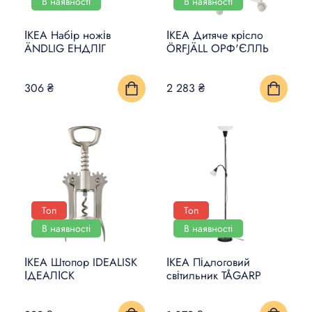
В наявності
В наявності
ІКЕА Набір ножів
ІКЕА Дитяче крісло
ÄNDLIG ЕНДЛІГ
ÖRFJÄLL ОРФ'ЄЛЛЬ
306 ₴
2 283 ₴
Топ
Топ
В наявності
В наявності
ІКЕА Штопор IDEALISK
ІКЕА Підлоговий
ІДЕАЛІСК
світильник TÅGARP