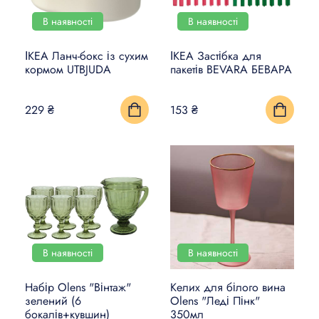
В наявності
В наявності
ІКЕА Ланч-бокс із сухим
ІКЕА Застібка для
кормом UTBJUDA
пакетів BEVARA БЕВАРА
229 ₴
153 ₴
В наявності
В наявності
Набір Olens "Вінтаж"
Келих для білого вина
зелений (6
Olens "Леді Пінк"
бокалів+кувшин)
350мл