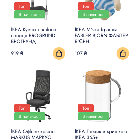
Топ
Топ
В наявності
В наявності
ІКЕА Кутова настінна
ІКЕА М'яка іграшка
полиця BROGRUND
FABLER BJÖRN ФАБЛЕР
БРОГРУНД
Б'ЄРН
919 ₴
107 ₴
Топ
Топ
В наявності
В наявності
ІКЕА Офісне крісло
ІКЕА Глечик з кришкою
MARKUS МАРКУС
IKEA 365+