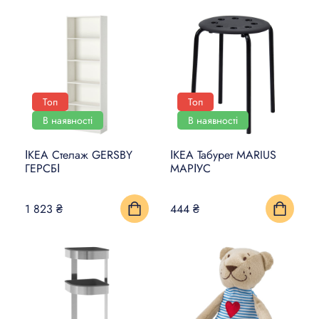
Топ
Топ
В наявності
В наявності
ІКЕА Стелаж GERSBY
ІКЕА Табурет MARIUS
ГЕРСБІ
МАРІУС
1 823 ₴
444 ₴