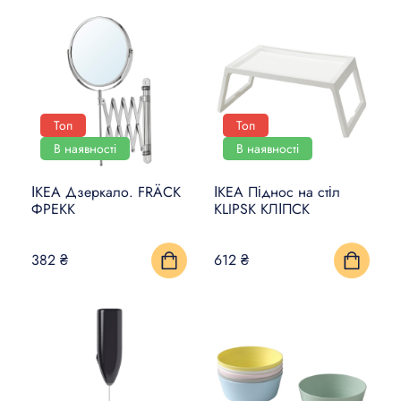
Топ
Топ
В наявності
В наявності
ІКЕА Дзеркало. FRÄCK
ІКЕА Піднос на стіл
ФРЕКК
KLIPSK КЛІПСК
382 ₴
612 ₴