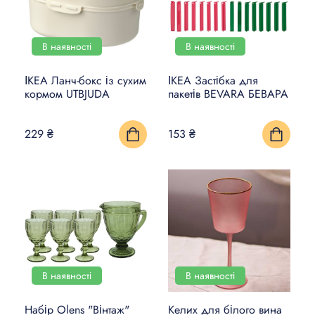
В наявності
В наявності
ІКЕА Ланч-бокс із сухим
ІКЕА Застібка для
кормом UTBJUDA
пакетів BEVARA БЕВАРА
229 ₴
153 ₴
В наявності
В наявності
Набір Olens "Вінтаж"
Келих для білого вина