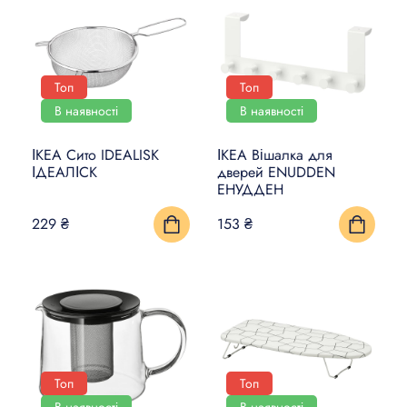
Топ
Топ
В наявності
В наявності
ІКЕА Сито IDEALISK
ІКЕА Вішалка для
ІДЕАЛІСК
дверей ENUDDEN
ЕНУДДЕН
229 ₴
153 ₴
Топ
Топ
В наявності
В наявності