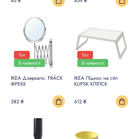
45 ₴
459 ₴
Топ
Топ
В наявності
В наявності
ІКЕА Дзеркало. FRÄCK
ІКЕА Піднос на стіл
ФРЕКК
KLIPSK КЛІПСК
382 ₴
612 ₴