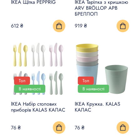
ІКЕА Щітка PEPPRIG
ІКЕА Тарілка з кришкою
ARV BRÖLLOP АРВ
БРЕЛЛОП
612 ₴
919 ₴
Топ
Топ
В наявності
В наявності
ІКЕА Набір столових
ІКЕА Кружка. KALAS
приборів KALAS КАЛАС
КАЛАС
76 ₴
76 ₴