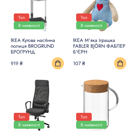
Топ
Топ
В наявності
В наявності
ІКЕА Кутова настінна
ІКЕА М'яка іграшка
полиця BROGRUND
FABLER BJÖRN ФАБЛЕР
БРОГРУНД
Б'ЄРН
919 ₴
107 ₴
Топ
Топ
В наявності
В наявності