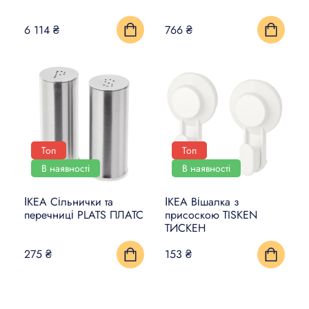
6 114 ₴
766 ₴
Топ
Топ
В наявності
В наявності
ІКЕА Сільнички та
ІКЕА Вішалка з
перечниці PLATS ПЛАТС
присоскою TISKEN
ТИСКЕН
275 ₴
153 ₴