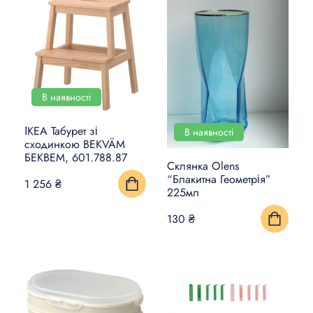
В наявності
ІКЕА Табурет зі
В наявності
сходинкою BEKVÄM
БЕКВЕМ, 601.788.87
Склянка Olens
“Блакитна Геометрія”
1 256 ₴
225мл
130 ₴