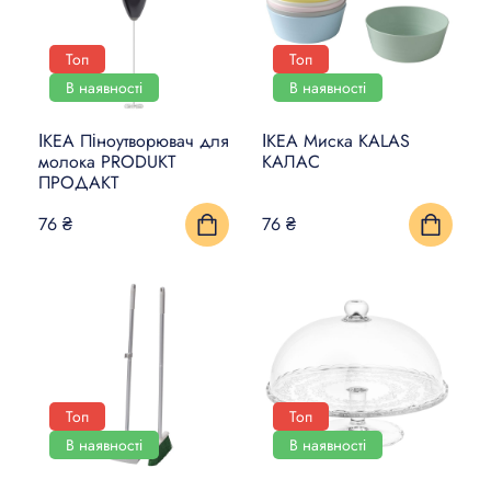
Топ
Топ
В наявності
В наявності
ІКЕА Піноутворювач для
ІКЕА Миска KALAS
молока PRODUKT
КАЛАС
ПРОДАКТ
76 ₴
76 ₴
Топ
Топ
В наявності
В наявності