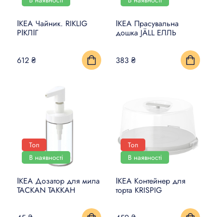
ІКЕА Чайник. RIKLIG
ІКЕА Прасувальна
РІКЛІГ
дошка JÄLL ЕЛЛЬ
612 ₴
383 ₴
Топ
Топ
В наявності
В наявності
ІКЕА Дозатор для мила
ІКЕА Контейнер для
TACKAN ТАККАН
торта KRISPIG