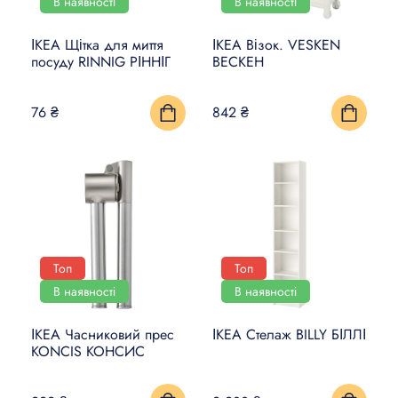
В наявності
В наявності
ІКЕА Щітка для миття
ІКЕА Візок. VESKEN
посуду RINNIG РІННІГ
ВЕСКЕН
76 ₴
842 ₴
Топ
Топ
В наявності
В наявності
ІКЕА Часниковий прес
ІКЕА Стелаж BILLY БІЛЛІ
KONCIS КОНСИС