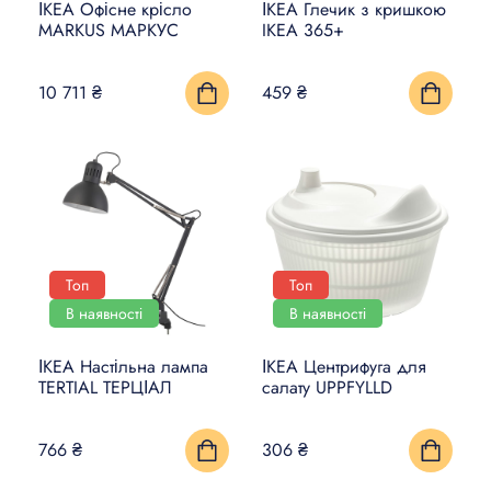
ІКЕА Офісне крісло
ІКЕА Глечик з кришкою
MARKUS МАРКУС
IKEA 365+
10 711 ₴
459 ₴
Топ
Топ
В наявності
В наявності
ІКЕА Настільна лампа
ІКЕА Центрифуга для
TERTIAL ТЕРЦІАЛ
салату UPPFYLLD
766 ₴
306 ₴