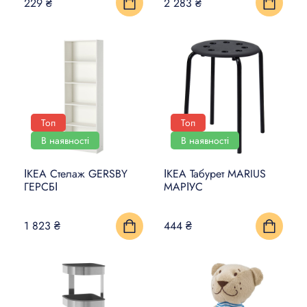
229 ₴
2 283 ₴
Топ
Топ
В наявності
В наявності
ІКЕА Стелаж GERSBY
ІКЕА Табурет MARIUS
ГЕРСБІ
МАРІУС
1 823 ₴
444 ₴