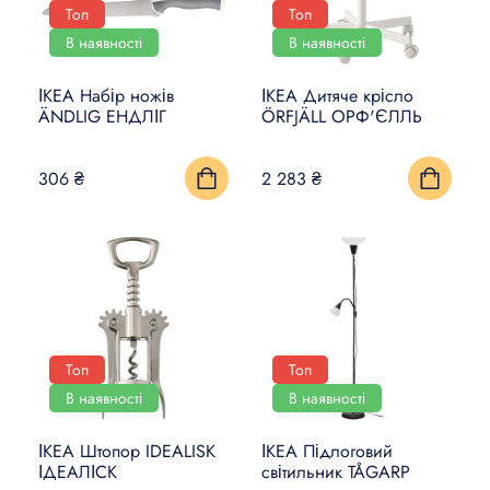
Топ
Топ
В наявності
В наявності
ІКЕА Набір ножів
ІКЕА Дитяче крісло
ÄNDLIG ЕНДЛІГ
ÖRFJÄLL ОРФ'ЄЛЛЬ
306 ₴
2 283 ₴
Топ
Топ
В наявності
В наявності
ІКЕА Штопор IDEALISK
ІКЕА Підлоговий
ІДЕАЛІСК
світильник TÅGARP