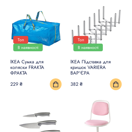
Топ
Топ
В наявності
В наявності
ІКЕА Сумка для
ІКЕА Підставка для
коляски FRAKTA
кришок VARIERA
ФРАКТА
ВАР'ЄРА
229 ₴
382 ₴