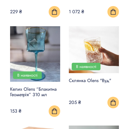
229 ₴
1 072 ₴
В наявності
В наявності
Склянка Olens "Вуд"
Келих Olens “Блакитна
Геометрія” 310 мл
205 ₴
153 ₴