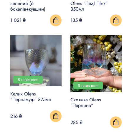
зелений (6
Olens "Леді Пінк"
бокалів+кувшин)
350мл
1 021 ₴
135 ₴
В наявності
В наявності
Келих Olens
"Перламутр" 375мл
Склянка Olens
"Перлина"
216 ₴
285 ₴