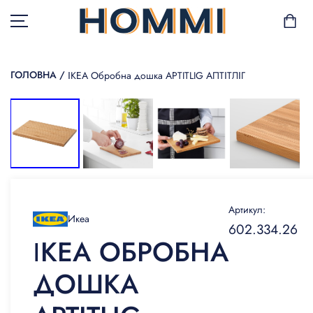
ГОЛОВНА
/
ІКЕА Обробна дошка APTITLIG АПТІТЛІГ
В НАЯВНОСТІ
САД І БАЛКОН
ЗБЕРІГАННЯ ТА
ОРГАНІЗАЦІЯ
Артикул:
Икеа
МЕБЛІ
602.334.26
ІКЕА ОБРОБНА
ТЕКСТИЛЬ
ДОШКА
ГОРЩИКИ І РОСЛИНИ