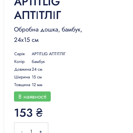
APTITLIG
ДЕКОР
АПТІТЛІГ
ОСВІТЛЕННЯ
КУЛІНАРНИЙ ТА
Обробна дошка, бамбук,
СТОЛОВИЙ ПОСУД
24x15 см
КУХНІ ТА КУХОННА
Серія
APTITLIG АПТІТЛІГ
ТЕХНІКА
Колір
бамбук
ЛІЖКА ТА МАТРАЦИ
Довжина
24 см
Ширина
15 см
ДІТИ І НЕМОВЛЯТА
Товщина
12 мм
САНТЕХНІКА
В наявності
ПРАННЯ ТА ПРИБИРАННЯ
153 ₴
DIY В ДОМАШНІХ УМОВАХ
-
+
РОЗУМНИЙ БУДИНОК